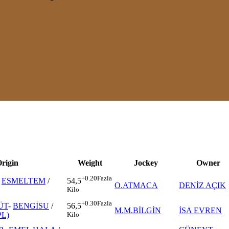
rigin
Weight
Jockey
Owner
+0.20
Fazla
-
ESMELTEM
/
54,5
O.ATMACA
DENİZ AÇIK
Kilo
+0.30
Fazla
ÜT
-
BENGİSU
/
56,5
M.M.BİLGİN
İSA EVREN
L)
Kilo