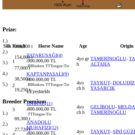
Prize:
1.)
Silk
Result
Horse Name
Age
Origin
385,000
t
2.)
TATARUŞAĞI(4)
154,000
t
4yo gr
TAMERİNOĞLU
-
TA
900.000,00 TL
1
t
3.)
h
ALTAHA
B
Blinkers
TT
Tongue-Tie
77,000
t
4.)
KAPTANPAŞALI(9)
38,500
t
800.000,00 TL
t
4yo
TAYKUT
-
DOLUDİZ
5.)
B
Blinkers
TT
Tongue-Tie
2
ch h
YAŞARCIK
19,250
t
E
Eyeshields
Breeder Premium
JINIRAL(11)
4yo
GELİBOLU
-
MELD
800.000,00 TL
3
t
ch h
TAMERİNOĞLU
1.)
TT
Tongue-Tie
69,300
t
ANADOLU
2.)
MUHAFIZI(12)
27,720
t
4yo
TAYKUT
-
SİNİ GÜZ
800.000,00 TL
4
t
3.)