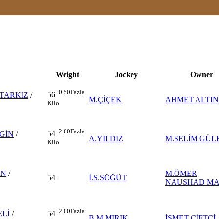
Weight
Jockey
Owner
+0.50
Fazla
56
TARKIZ
/
M.ÇİÇEK
AHMET ALTIN
Kilo
+2.00
Fazla
54
GİN
/
A.YILDIZ
M.SELİM GÜL
Kilo
AN
/
M.ÖMER
54
İ.S.SÖĞÜT
NAUSHAD M
+2.00
Fazla
ELİ
/
54
B.M.MIRIK
İSMET ÇİFTÇİ