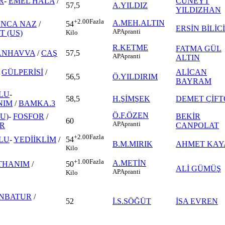
R
-
EMEL HALA
/
CÜNEYT
57,5
A.YILDIZ
YILDIZHAN
+2.00
Fazla
A.MEH.ALTIN
NCA NAZ
/
54
ERSİN BİLİCİ
AP
Apranti
T (US)
Kilo
R.KETME
FATMA GÜL
ANHAVVA
/
CAŞ
57,5
AP
Apranti
ALTIN
-
GÜLPERİSİ
/
ALİCAN
56,5
Ö.YILDIRIM
BAYRAM
LU
-
58,5
H.ŞİMŞEK
DEMET ÇİFT
NIM
/
BAMKA.3
Ö.F.ÖZEN
U)
-
FOSFOR
/
BEKİR
60
AP
Apranti
R
CANPOLAT
+2.00
Fazla
LU
-
YEDİİKLİM
/
54
B.M.MIRIK
AHMET KAY
Kilo
+1.00
Fazla
A.METİN
THANIM
/
50
ALİ GÜMÜŞ
AP
Apranti
Kilo
NBATUR
/
52
İ.S.SÖĞÜT
İSA EVREN