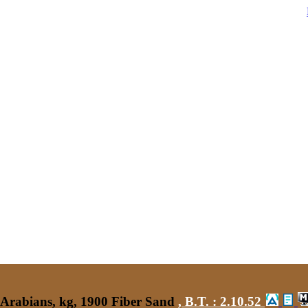
 Arabians, kg, 1900 Fiber Sand
,
B.T. :
2.10.52