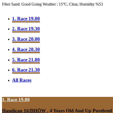
Fiber Sand: Good Going
Weather : 15°C, Clear, Humidity %53
1. Race 19.00
2. Race 19.30
3. Race 20.00
4. Race 20.30
5. Race 21.00
6. Race 21.30
All Races
1. Race 19.00
Handicap 16/DHÖW
, 4 Years Old And Up Purebred