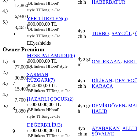
ch h
HABERBATUR
B
Blinkers
H
Hood'
13,860
t
style
TT
Tongue-Tie
4.)
6,930
t
YER TİTRETEN(5)
5.)
900.000,00 TL
t
3,465
t
B
Blinkers
H
Hood'
4yo
5
TURBO
-
SAYGÜL
/
ch h
style
TT
Tongue-Tie
E
Eyeshields
Owner Premium
MEŞE PALAMUDU(6)
4yo gr
900.000,00 TL
1.)
6
ONURKAAN
-
BERL
t
m
B
Blinkers
H
Hood' style
77,000
t
2.)
SARMAN
30,800
t
RÜZGARI(7)
4yo
DİLİRAN
-
DESTEG
7
3.)
850.000,00 TL
ch h
KARACA
t
15,400
t
B
Blinkers
TT
Tongue-Tie
4.)
HAZARLI ÇOCUK(2)
7,700
t
1.000.000,00 TL
5.)
4yo gr
DEMİRDÖVEN
-
MA
t
8
B
Blinkers
H
Hood'
3,850
t
h
HALİD
style
TT
Tongue-Tie
DEĞERBİLİR(3)
4yo
AYABAKAN
-
ALLI
1.000.000,00 TL
9
t
ch m
ŞÖVALYE
B
Blinkers
TT
Tongue-Tie