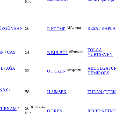
Kilo
AP
Apranti
ÖZGÜNHAN
56
REŞAT KAPL
R.KETME
TOLGA
AP
Apranti
İN
/
CAŞ
54
B.BÜLBÜL
YURTSEVEN
ÜL
/
AĞA
ABDULGAFU
AP
Apranti
55
Ö.F.ÖZEN
DEMİRÖRS
KAY
/
58
H.ŞİMŞEK
TURAN ÇİÇEK
+0.50
Fazla
56
 TURNAM
/
O.EREN
RECEP KETME
Kilo