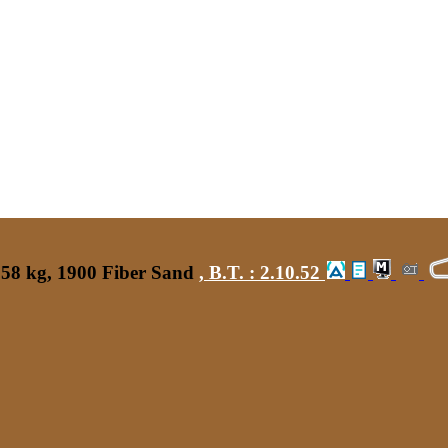
 58 kg, 1900 Fiber Sand
,
B.T. :
2.10.52