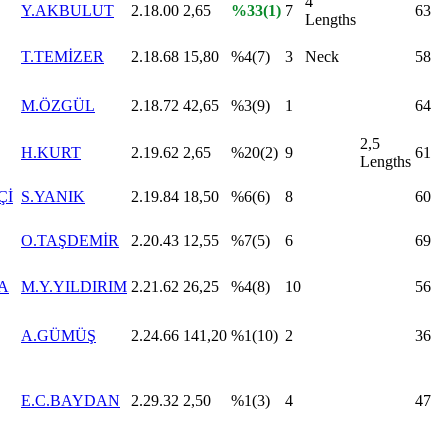
4
Y.AKBULUT
2.18.00
2,65
%33(1)
7
63
Lengths
T.TEMİZER
2.18.68
15,80
%4(7)
3
Neck
58
M.ÖZGÜL
2.18.72
42,65
%3(9)
1
64
2,5
H.KURT
2.19.62
2,65
%20(2)
9
61
Lengths
Çİ
S.YANIK
2.19.84
18,50
%6(6)
8
60
O.TAŞDEMİR
2.20.43
12,55
%7(5)
6
69
A
M.Y.YILDIRIM
2.21.62
26,25
%4(8)
10
56
A.GÜMÜŞ
2.24.66
141,20
%1(10)
2
36
E.C.BAYDAN
2.29.32
2,50
%1(3)
4
47