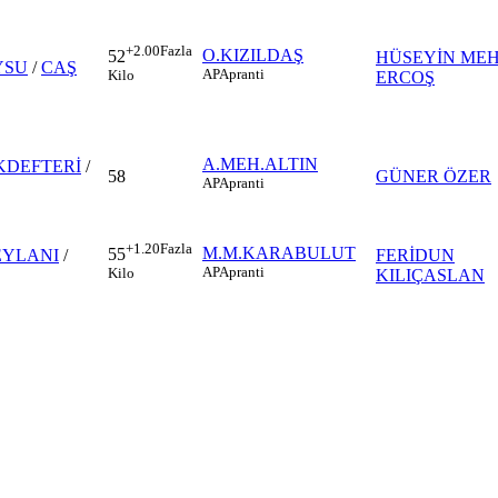
+2.00
Fazla
O.KIZILDAŞ
52
HÜSEYİN ME
YSU
/
CAŞ
AP
Apranti
Kilo
ERCOŞ
A.MEH.ALTIN
KDEFTERİ
/
58
GÜNER ÖZER
AP
Apranti
+1.20
Fazla
M.M.KARABULUT
55
EYLANI
/
FERİDUN
AP
Apranti
Kilo
KILIÇASLAN