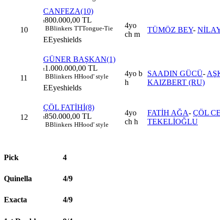
CANFEZA(10)
800.000,00 TL
t
4yo
B
Blinkers
TT
Tongue-Tie
10
TÜMÖZ BEY
-
NİLA
ch m
E
Eyeshields
GÜNER BAŞKAN(1)
1.000.000,00 TL
t
4yo b
SAADIN GÜCÜ
-
AŞ
B
Blinkers
H
Hood' style
11
h
KAIZBERT (RU)
E
Eyeshields
ÇÖL FATİHİ(8)
4yo
FATİH AĞA
-
ÇÖL C
850.000,00 TL
12
t
ch h
TEKELİOĞLU
B
Blinkers
H
Hood' style
Pick
4
Quinella
4/9
Exacta
4/9