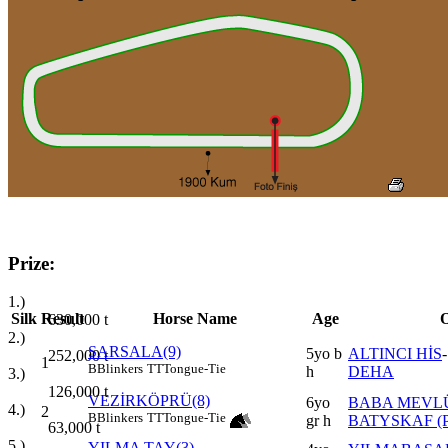
Prize:
1.)
Silk
Result
Horse Name
Age
O
630,000
t
2.)
SARSALA(9)
5yo b
ALTINCI HİS
252,000
t
1
B
Blinkers
TT
Tongue-Tie
h
DEHA
3.)
126,000
t
VEZİRKÖPRÜ(8)
6yo
BABA MEVL
4.)
2
B
Blinkers
TT
Tongue-Tie
gr h
BATYSKAF (P
63,000
t
5.)
YILMA TAY(3)