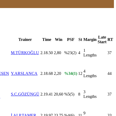
Late
Trainer
Time
Win
PSF
St
Margin
RT
Start
1
M.TÜRKOĞLU
2.18.50
2,80
%23(2)
4
37
Lengths
4
EŞEN
Y.ARSLANCA
2.18.68
2,20
%34(1)
12
44
Lengths
3
S.C.GÖZÜNGÜ
2.19.41
20,60
%5(5)
8
37
A
Lengths
9
İ.ALP.TAMER
2.19.97
23,75
%4(6)
11
33