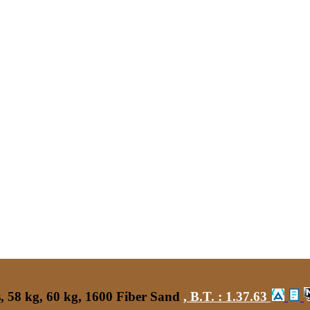
 58 kg, 60 kg, 1600 Fiber Sand
,
B.T. :
1.37.63