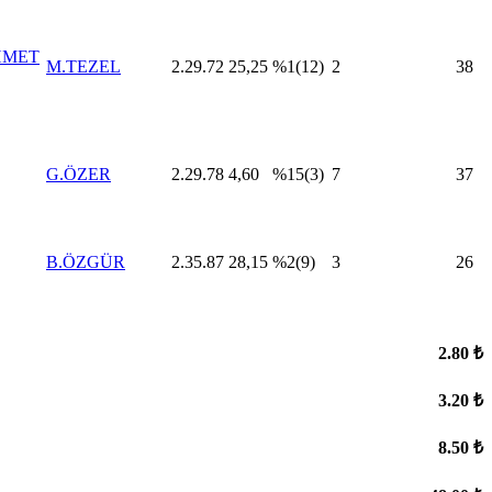
HMET
M.TEZEL
2.29.72
25,25
%1(12)
2
38
G.ÖZER
2.29.78
4,60
%15(3)
7
37
B.ÖZGÜR
2.35.87
28,15
%2(9)
3
26
2.80 ₺
3.20 ₺
8.50 ₺