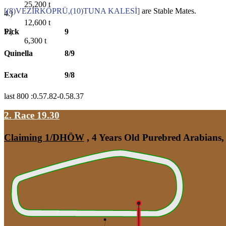
25,200
t
[(8)VEZİRKÖPRÜ,(10)TUNA KALESİ]
are Stable Mates.
4.)
12,600
t
Pick
9
5.)
6,300
t
Quinella
8/9
Exacta
9/8
last 800 :0.57.82-0.58.37
2. Race 19.30
Claiming 1/DHÖW
, 4 Years Old Purebred Arabians,