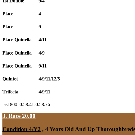
1st Double
9/4
Place
4
Place
9
Place Quinella
4/11
Place Quinella
4/9
Place Quinella
9/11
Quintet
4/9/11/12/5
Trifecta
4/9/11
last 800 :0.58.41-0.58.76
3. Race 20.00
Condition 4/Y2
, 4 Years Old And Up Thoroughbreds,