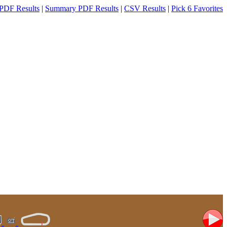
PDF Results
|
Summary PDF Results
|
CSV Results
|
Pick 6 Favorites