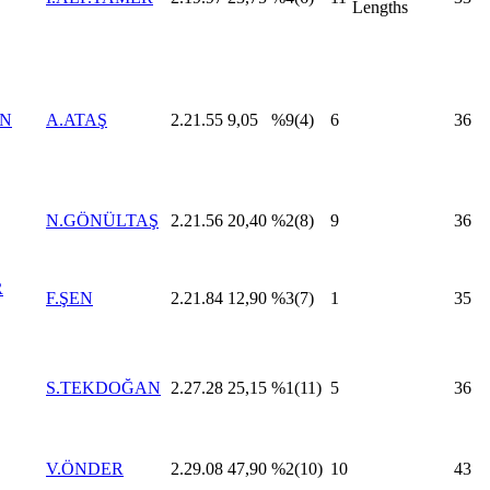
Lengths
AN
A.ATAŞ
2.21.55
9,05
%9(4)
6
36
N.GÖNÜLTAŞ
2.21.56
20,40
%2(8)
9
36
R
F.ŞEN
2.21.84
12,90
%3(7)
1
35
S.TEKDOĞAN
2.27.28
25,15
%1(11)
5
36
V.ÖNDER
2.29.08
47,90
%2(10)
10
43