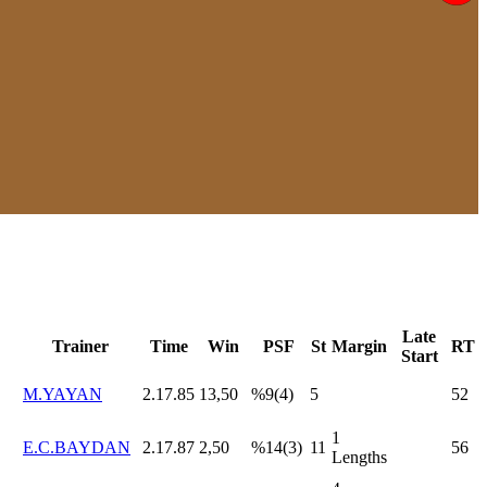
Late
Trainer
Time
Win
PSF
St
Margin
RT
Start
M.YAYAN
2.17.85
13,50
%9(4)
5
52
1
E.C.BAYDAN
2.17.87
2,50
%14(3)
11
56
Lengths