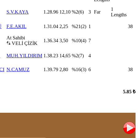
1
S.V.KAYA
1.28.96
12,10
%2(6)
3
Far
Lengths
Ü
F.E.AKIL
1.31.04
2,25
%21(2)
1
38
At Sahibi
1.36.34
3,50
%10(4)
7
VELİ ÇİZİK
Z
MUH.YILDIRIM
1.38.23
14,65
%2(7)
4
CI
N.CAMUZ
1.39.79
2,80
%16(3)
6
38
5.85 ₺