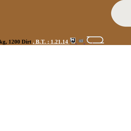
 kg, 1200 Dirt
,
B.T. :
1.21.14