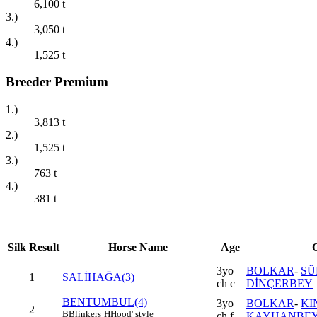
6,100
t
3.)
3,050
t
4.)
1,525
t
Breeder Premium
1.)
3,813
t
2.)
1,525
t
3.)
763
t
4.)
381
t
Silk
Result
Horse Name
Age
3yo
BOLKAR
-
SÜ
1
SALİHAĞA(3)
ch c
DİNÇERBEY
BENTUMBUL(4)
3yo
BOLKAR
-
KI
2
B
Blinkers
H
Hood' style
ch f
KAYHANBE