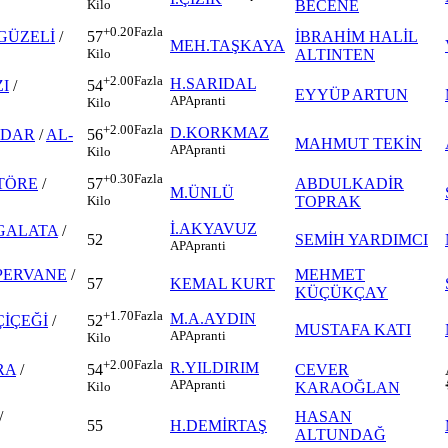
BECENE
Kilo
+0.20
Fazla
GÜZELİ
/
İBRAHİM HALİL
57
MEH.TAŞKAYA
ALTINTEN
Kilo
+2.00
Fazla
H.SARIDAL
ZI
/
54
EYYÜP ARTUN
AP
Apranti
Kilo
+2.00
Fazla
D.KORKMAZ
LDAR
/
AL-
56
MAHMUT TEKİN
AP
Apranti
Kilo
+0.30
Fazla
TÖRE
/
ABDULKADİR
57
M.ÜNLÜ
TOPRAK
Kilo
İ.AKYAVUZ
GALATA
/
52
SEMİH YARDIMCI
AP
Apranti
PERVANE
/
MEHMET
57
KEMAL KURT
KÜÇÜKÇAY
+1.70
Fazla
M.A.AYDIN
ÇİÇEĞİ
/
52
MUSTAFA KATI
AP
Apranti
Kilo
+2.00
Fazla
R.YILDIRIM
RA
/
CEVER
54
AP
Apranti
KARAOĞLAN
Kilo
/
HASAN
55
H.DEMİRTAŞ
ALTUNDAĞ