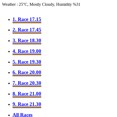
Weather : 25°C, Mostly Cloudy, Humidity %31
1. Race 17.15
2. Race 17.45
3. Race 18.30
4. Race 19.00
5. Race 19.30
6. Race 20.00
7. Race 20.30
8. Race 21.00
9. Race 21.30
All Races