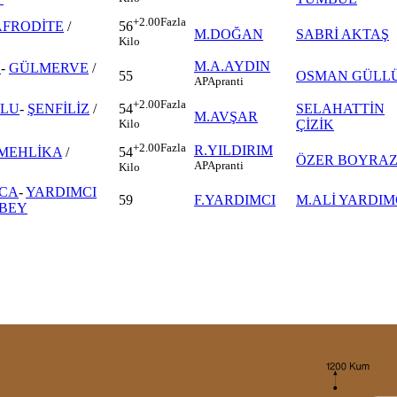
+2.00
Fazla
AFRODİTE
/
56
M.DOĞAN
SABRİ AKTAŞ
Kilo
M.A.AYDIN
N
-
GÜLMERVE
/
55
OSMAN GÜLL
AP
Apranti
+2.00
Fazla
ĞLU
-
ŞENFİLİZ
/
SELAHATTİN
54
M.AVŞAR
ÇİZİK
Kilo
+2.00
Fazla
R.YILDIRIM
MEHLİKA
/
54
ÖZER BOYRA
AP
Apranti
Kilo
CA
-
YARDIMCI
59
F.YARDIMCI
M.ALİ YARDIM
BEY