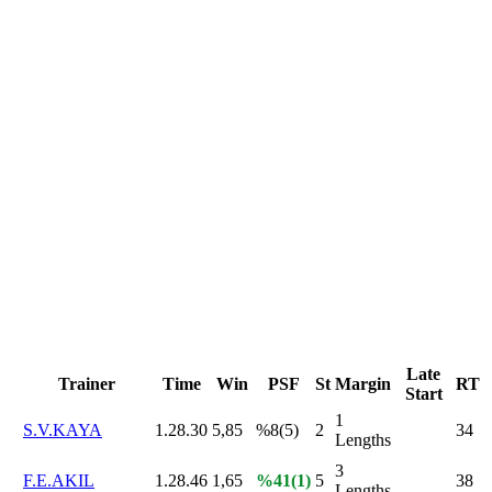
Late
Trainer
Time
Win
PSF
St
Margin
RT
Start
1
S.V.KAYA
1.28.30
5,85
%8(5)
2
34
Lengths
3
F.E.AKIL
1.28.46
1,65
%41(1)
5
38
Lengths