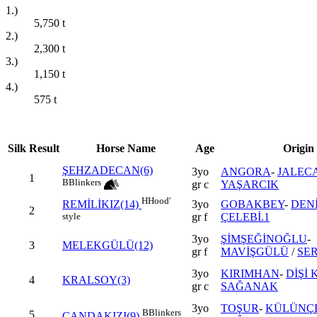
1.)
5,750
t
2.)
2,300
t
3.)
1,150
t
4.)
575
t
Silk
Result
Horse Name
Age
Origin
ŞEHZADECAN(6)
3yo
ANGORA
-
JALEC
1
B
Blinkers
gr c
YAŞARCIK
H
Hood'
3yo
GOBAKBEY
-
DENİ
REMİLİKIZ(14)
2
gr f
ÇELEBİ.1
style
3yo
ŞİMŞEĞİNOĞLU
-
3
MELEKGÜLÜ(12)
gr f
MAVİŞGÜLÜ
/
SE
3yo
KIRIMHAN
-
DİŞİ
4
KRALSOY(3)
gr c
SAĞANAK
3yo
TOŞUR
-
KÜLÜNÇ
B
Blinkers
5
CANDAKIZI(9)