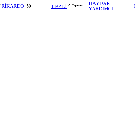
HAYDAR
AP
Apranti
/
RİKARDO
50
T.BALİ
YARDIMCI