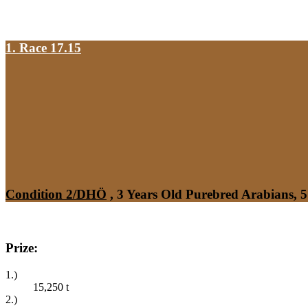
1. Race 17.15
Condition 2/DHÖ
, 3 Years Old Purebred Arabians, 5
Prize:
1.)
15,250
t
2.)