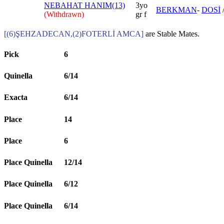
NEBAHAT HANIM(13)
3yo
BERKMAN
-
DOSİ
(Withdrawn)
gr f
[(6)ŞEHZADECAN,(2)FOTERLİ AMCA]
are Stable Mates.
Pick
6
Quinella
6/14
Exacta
6/14
Place
14
Place
6
Place Quinella
12/14
Place Quinella
6/12
Place Quinella
6/14