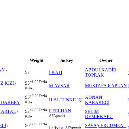
Weight
Jockey
Owner
AN
/
ABDULKADİR
57
İ.KATI
TOPRAK
+1.00
Fazla
Z KIZI
/
55
M.AVŞAR
MUSTAFA KAPLAN
Kilo
+0.20
Fazla
ADNAN
55
H.ALTUNKILIÇ
RDARBEY
KARAKEÇİ
Kilo
+2.00
Fazla
F.FELHAN
 KARTAL
/
SELİM
52
AP
Apranti
DEMİRKAPU
Kilo
+2.00
Fazla
ELİ
/
SAVAŞ ERCÜMENT
50
AP
Apranti
İ.ÇİZİK