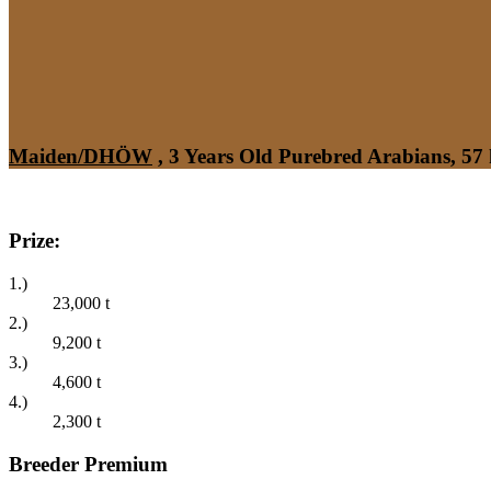
Maiden/DHÖW
, 3 Years Old Purebred Arabians, 57
Prize:
1.)
23,000
t
2.)
9,200
t
3.)
4,600
t
4.)
2,300
t
Breeder Premium