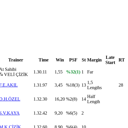
Late
Trainer
Time
Win
PSF
St
Margin
RT
Start
At Sahibi
1.30.11
1,55
%32(1)
1
Far
VELİ ÇİZİK
1,5
F.E.AKIL
1.31.97
3,45
%18(3)
13
28
Lengths
Half
D.H.ÖZEL
1.32.30
16,20
%2(8)
14
Length
S.V.KAYA
1.32.42
9,20
%6(5)
2
M.K.ÇİZİK
1.32.60
8,90
%6(4)
10