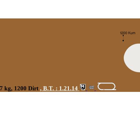
7 kg, 1200 Dirt
,
B.T. :
1.21.14