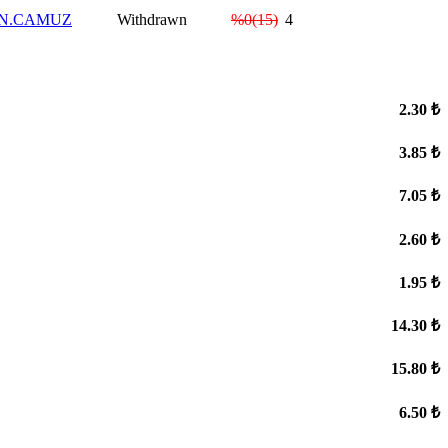
N.CAMUZ
Withdrawn
%0(15)
4
2.30 ₺
3.85 ₺
7.05 ₺
2.60 ₺
1.95 ₺
14.30 ₺
15.80 ₺
6.50 ₺