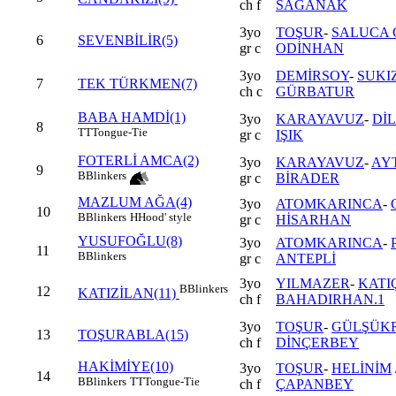
ch f
SAĞANAK
3yo
TOŞUR
-
SALUCA 
6
SEVENBİLİR(5)
gr c
ODİNHAN
3yo
DEMİRSOY
-
SUKI
7
TEK TÜRKMEN(7)
ch c
GÜRBATUR
BABA HAMDİ(1)
3yo
KARAYAVUZ
-
Dİ
8
TT
Tongue-Tie
gr c
IŞIK
FOTERLİ AMCA(2)
3yo
KARAYAVUZ
-
AY
9
B
Blinkers
gr c
BİRADER
MAZLUM AĞA(4)
3yo
ATOMKARINCA
-
10
B
Blinkers
H
Hood' style
gr c
HİSARHAN
YUSUFOĞLU(8)
3yo
ATOMKARINCA
-
11
B
Blinkers
gr c
ANTEPLİ
3yo
YILMAZER
-
KATI
B
Blinkers
12
KATIZİLAN(11)
ch f
BAHADIRHAN.1
3yo
TOŞUR
-
GÜLŞÜK
13
TOŞURABLA(15)
ch f
DİNÇERBEY
HAKİMİYE(10)
3yo
TOŞUR
-
HELİNİM
14
B
Blinkers
TT
Tongue-Tie
ch f
ÇAPANBEY