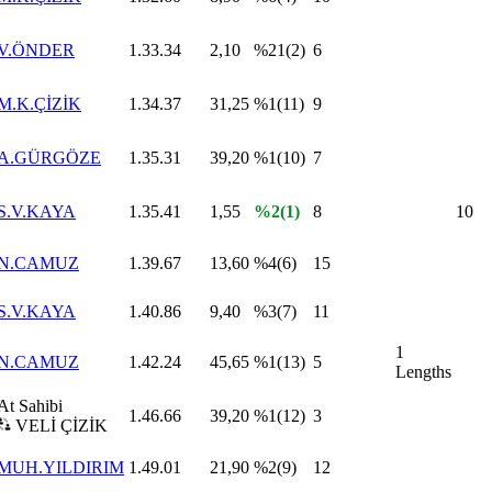
V.ÖNDER
1.33.34
2,10
%21(2)
6
M.K.ÇİZİK
1.34.37
31,25
%1(11)
9
A.GÜRGÖZE
1.35.31
39,20
%1(10)
7
S.V.KAYA
1.35.41
1,55
%2(1)
8
10
N.CAMUZ
1.39.67
13,60
%4(6)
15
S.V.KAYA
1.40.86
9,40
%3(7)
11
1
N.CAMUZ
1.42.24
45,65
%1(13)
5
Lengths
At Sahibi
1.46.66
39,20
%1(12)
3
VELİ ÇİZİK
MUH.YILDIRIM
1.49.01
21,90
%2(9)
12