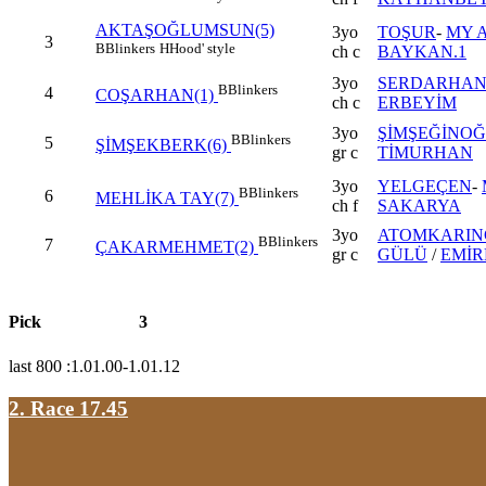
AKTAŞOĞLUMSUN(5)
3yo
TOŞUR
-
MY 
3
B
Blinkers
H
Hood' style
ch c
BAYKAN.1
3yo
SERDARHA
B
Blinkers
4
COŞARHAN(1)
ch c
ERBEYİM
3yo
ŞİMŞEĞİNO
B
Blinkers
5
ŞİMŞEKBERK(6)
gr c
TİMURHAN
3yo
YELGEÇEN
-
B
Blinkers
6
MEHLİKA TAY(7)
ch f
SAKARYA
3yo
ATOMKARIN
B
Blinkers
7
ÇAKARMEHMET(2)
gr c
GÜLÜ
/
EMİR
Pick
3
last 800 :1.01.00-1.01.12
2. Race 17.45