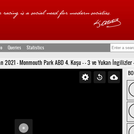
fo
Queries
Statistics
 2021 - Monmouth Park ABD 4. Koşu - - 3 ve Yukarı İngilizler -
BO