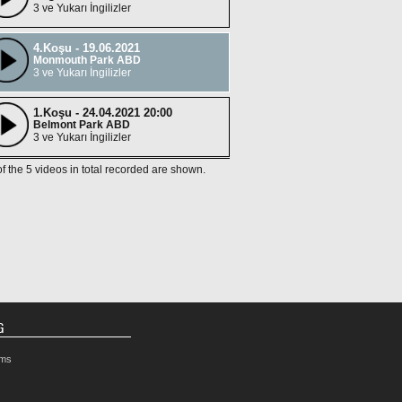
3 ve Yukarı İngilizler
4.Koşu - 19.06.2021
Monmouth Park ABD
3 ve Yukarı İngilizler
1.Koşu - 24.04.2021 20:00
Belmont Park ABD
3 ve Yukarı İngilizler
of the 5 videos in total recorded are shown.
G
rms