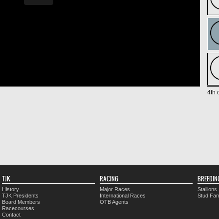
4th 
TJK
RACING
BREEDIN
History
Major Races
Stallions
TJK Presidents
International Races
Stud Fa
Board Members
OTB Agents
Racecourses
Contact