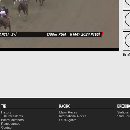
th o
TJK
RACING
BREEDIN
History
Major Races
Stallions
TJK Presidents
International Races
Stud Fa
Board Members
OTB Agents
Racecourses
Contact