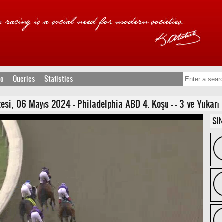
fo
Queries
Statistics
, 06 Mayıs 2024 - Philadelphia ABD 4. Koşu - - 3 ve Yukarı İn
SI