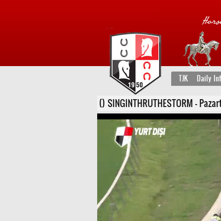
TJK
Daily In
() SINGINTHRUTHESTORM - Pazartesi