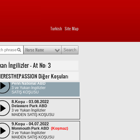
Turkish
Site Map
|
1.Koşu - 21.10.2023
Laurel Park ABD
3 ve Yukarı İngilizler
SATIŞ KOŞUSU
Horse Name
2.Koşu - 30.08.2023
Penn National ABD
 İngilizler - At No: 3
3 ve Yukarı İngilizler
SATIŞ KOŞUSU
ERESTHEPASSION Diğer Koşuları
2.Koşu - 02.08.2023
Penn National ABD
3 ve Yukarı İngilizler
SATIŞ KOŞUSU
8.Koşu - 03.08.2022
Delaware Park ABD
3 ve Yukarı İngilizler
MAIDEN SATIŞ KOŞUSU
9.Koşu - 04.07.2022
Monmouth Park ABD
(Koşmaz)
3 ve Yukarı İngilizler
MAIDEN SATIŞ KOŞUSU