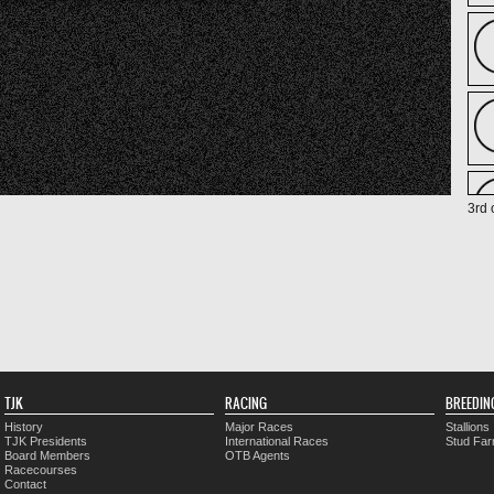
3rd 
TJK
RACING
BREEDIN
History
Major Races
Stallions
TJK Presidents
International Races
Stud Fa
Board Members
OTB Agents
Racecourses
Contact