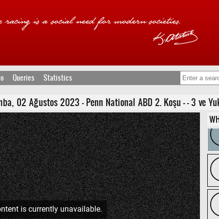
fo
Queries
Statistics
 02 Ağustos 2023 - Penn National ABD 2. Koşu - - 3 ve Yukarı
WH
ntent is currently unavailable.