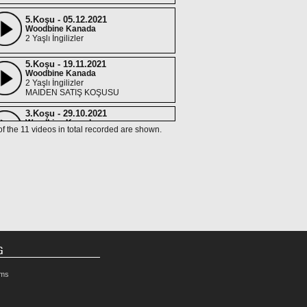
5.Koşu - 05.12.2021
Woodbine Kanada
2 Yaşlı İngilizler
5.Koşu - 19.11.2021
Woodbine Kanada
2 Yaşlı İngilizler
MAIDEN SATIŞ KOŞUSU
3.Koşu - 29.10.2021
Woodbine Kanada
of the 11 videos in total recorded are shown.
2 Yaşlı İngilizler
MAIDEN SATIŞ KOŞUSU
8.Koşu - 02.10.2021
Woodbine Kanada
2 Yaşlı İngilizler
1.Koşu - 12.09.2021
Woodbine Kanada
2 Yaşlı İngilizler
G
5.Koşu - 11.07.2021
rms
Woodbine Kanada
(Koşmaz)
2 Yaşlı İngilizler