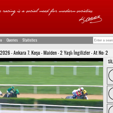
fo
Queries
Statistics
026 - Ankara 7. Koşu - Maiden - 2 Yaşlı İngilizler - At No: 2
Sİ