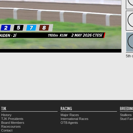
5th 
TJK
RACING
BREEDIN
History
Major Races
Stallions
TJK Presidents
International Races
Stud Fa
Board Members
OTB Agents
Racecourses
Contact