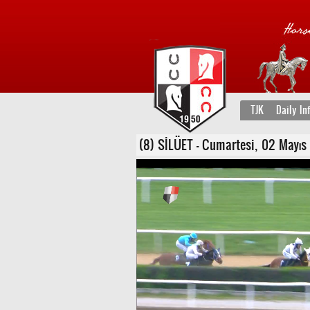
TJK
Daily In
(8) SİLÜET - Cumartesi, 02 Mayıs 2