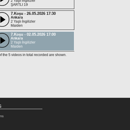
2 Yaşlı İngilizler
ŞARTLI 19
7.Koşu - 26.05.2026 17:30
Ankara
2 Yaşlı İngilizler
Maiden
7.Koşu - 02.05.2026 17:00
Ankara
2 Yaşlı İngilizler
Maiden
of the 5 videos in total recorded are shown.
G
rms