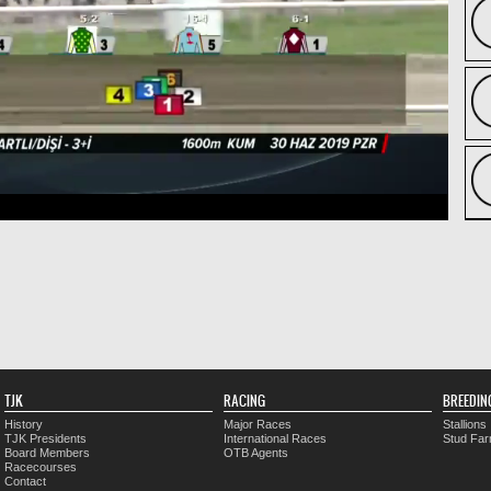
TJK
RACING
BREEDIN
History
Major Races
Stallions
TJK Presidents
International Races
Stud Fa
Board Members
OTB Agents
Racecourses
Contact