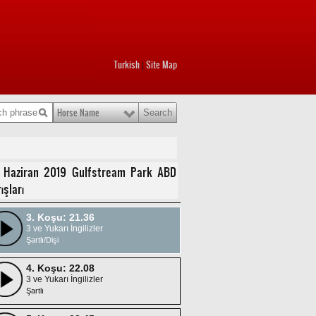
Turkish
Site Map
|
Horse Name
1. Koşu: 20.32
2 Yaşlı İngilizler
KODIAK ISLAND STAKES
2. Koşu: 21.04
 Haziran 2019 Gulfstream Park ABD
3 ve Yukarı İngilizler
ışları
Şartlı
3. Koşu: 21.36
3 ve Yukarı İngilizler
Şartlı/Dişi
4. Koşu: 22.08
3 ve Yukarı İngilizler
Şartlı