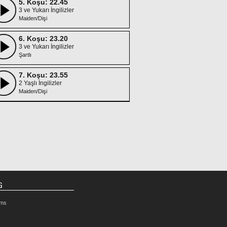
5. Koşu: 22.45
3 ve Yukarı İngilizler
Maiden/Dişi
6. Koşu: 23.20
3 ve Yukarı İngilizler
Şartlı
7. Koşu: 23.55
2 Yaşlı İngilizler
Maiden/Dişi
G
rms