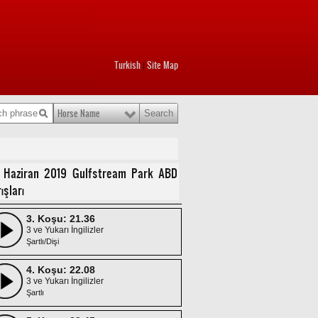
Turkish
Site Map
|
Horse Name
1. Koşu: 20.32
2 Yaşlı İngilizler
KODIAK ISLAND STAKES
2. Koşu: 21.04
 Haziran 2019 Gulfstream Park ABD
3 ve Yukarı İngilizler
ışları
Şartlı
3. Koşu: 21.36
3 ve Yukarı İngilizler
Şartlı/Dişi
4. Koşu: 22.08
3 ve Yukarı İngilizler
Şartlı