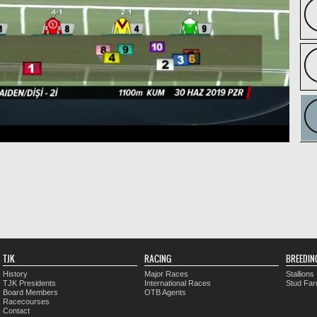
TJK
RACING
BREEDIN
History
Major Races
Stallions
TJK Presidents
International Races
Stud Fa
Board Members
OTB Agents
Racecourses
Contact