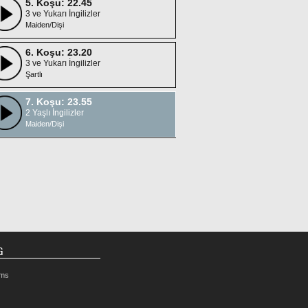
5. Koşu: 22.45
3 ve Yukarı İngilizler
Maiden/Dişi
6. Koşu: 23.20
3 ve Yukarı İngilizler
Şartlı
7. Koşu: 23.55
2 Yaşlı İngilizler
Maiden/Dişi
G
rms