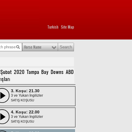
Turkish
Site Map
|
Horse Name
1. Koşu: 20.30
3 Yaşlı İngilizler
Maiden
2. Koşu: 21.00
 Şubat 2020 Tampa Bay Downs ABD
3 ve Yukarı İngilizler
ışları
SATIŞ KOŞUSU
3. Koşu: 21.30
3 ve Yukarı İngilizler
SATIŞ KOŞUSU
4. Koşu: 22.00
3 ve Yukarı İngilizler
SATIŞ KOŞUSU