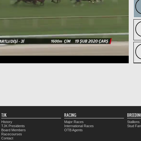
TJK
RACING
BREEDIN
History
Major Races
Stallions
TJK Presidents
International Races
Stud Fa
Board Members
OTB Agents
Racecourses
Contact