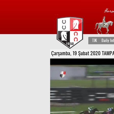
TJK
Daily In
Çarşamba, 19 Şubat 2020 TAMPA BA