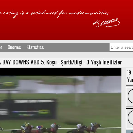
fo
Queries
Statistics
Y DOWNS ABD 5. Koşu - Şartlı/Dişi - 3 Yaşlı İngilizler
19
Yar