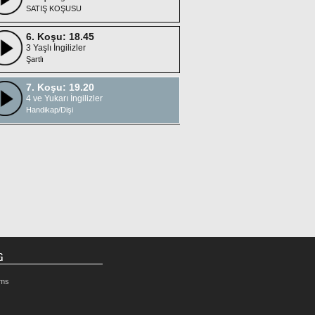
SATIŞ KOŞUSU
6. Koşu: 18.45
3 Yaşlı İngilizler
Şartlı
7. Koşu: 19.20
4 ve Yukarı İngilizler
Handikap/Dişi
G
rms