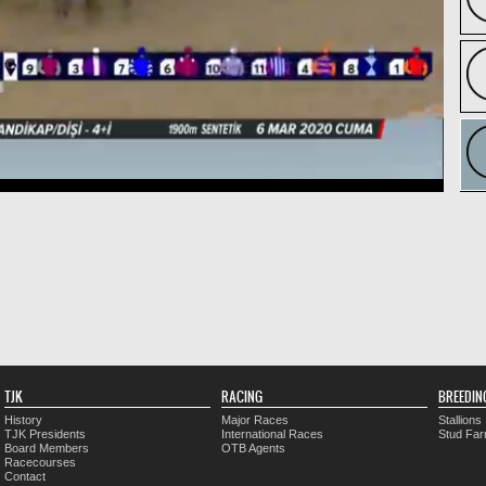
TJK
RACING
BREEDIN
History
Major Races
Stallions
TJK Presidents
International Races
Stud Fa
Board Members
OTB Agents
Racecourses
Contact