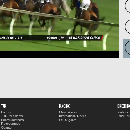
TJK
RACING
BREEDIN
History
Major Races
Stallions
TJK Presidents
International Races
Stud Fa
Board Members
OTB Agents
Racecourses
Contact