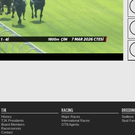
TJK
RACING
BREEDIN
History
Major Races
Stallions
TJK Presidents
International Races
Stud Fa
Board Members
OTB Agents
Racecourses
Contact