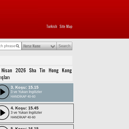
Turkish
Site Map
|
1. Koşu: 14.15
Horse Name
3 ve Yukarı İngilizler
HANDİKAP 0-40
2. Koşu: 14.45
 Nisan 2026 Sha Tin Hong Kong
3 ve Yukarı İngilizler
ışları
HANDİKAP 40-60
3. Koşu: 15.15
3 ve Yukarı İngilizler
HANDİKAP 40-60
4. Koşu: 15.45
3 ve Yukarı İngilizler
HANDİKAP 40-60
5. Koşu: 16.15