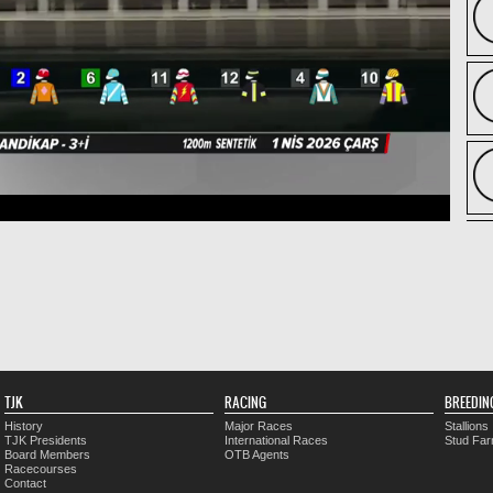
TJK
RACING
BREEDIN
History
Major Races
Stallions
TJK Presidents
International Races
Stud Fa
Board Members
OTB Agents
Racecourses
Contact