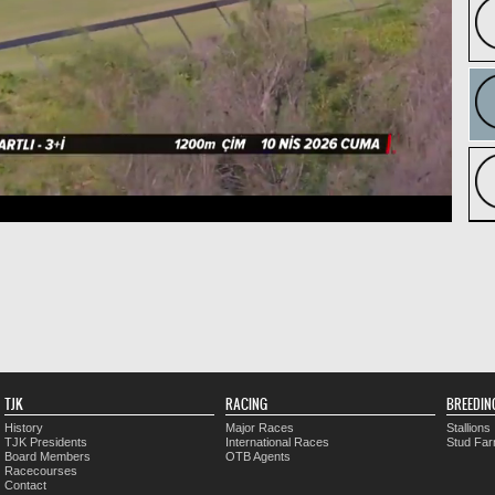
TJK
RACING
BREEDIN
History
Major Races
Stallions
TJK Presidents
International Races
Stud Fa
Board Members
OTB Agents
Racecourses
Contact