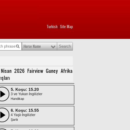
1. Koşu: 13.00
3 ve Yukarı İngilizler
Maiden
Turkish
Site Map
2. Koşu: 13.35
|
3 Yaşlı İngilizler
Maiden/Dişi
Horse Name
3. Koşu: 14.10
3 ve Yukarı İngilizler
APRANTİ KOŞUSU
4. Koşu: 14.45
 Nisan 2026 Fairview Guney Afrika
4 Yaşlı İngilizler
ışları
Şartlı/Dişi
5. Koşu: 15.20
3 ve Yukarı İngilizler
Handikap
6. Koşu: 15.55
4 Yaşlı İngilizler
Şartlı