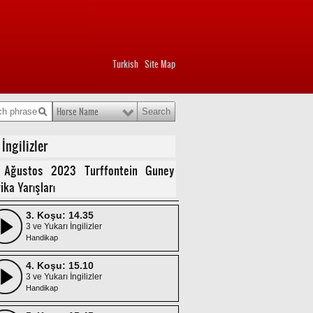
Turkish
Site Map
|
Horse Name
1. Koşu: 13.30
3 ve Yukarı İngilizler
Maiden
ngilizler
2. Koşu: 14.00
 Ağustos 2023 Turffontein Guney
3 ve Yukarı İngilizler
ika Yarışları
Maiden/Dişi
3. Koşu: 14.35
3 ve Yukarı İngilizler
Handikap
4. Koşu: 15.10
3 ve Yukarı İngilizler
Handikap