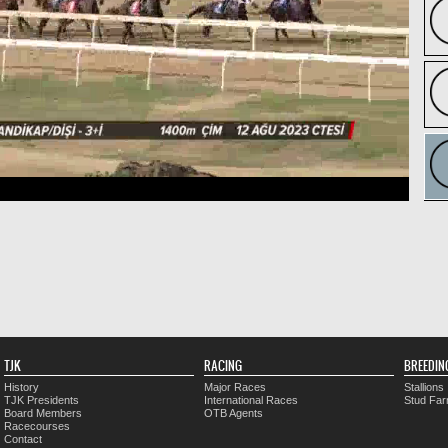
TJK
RACING
BREEDIN
History
Major Races
Stallions
TJK Presidents
International Races
Stud Fa
Board Members
OTB Agents
Racecourses
Contact