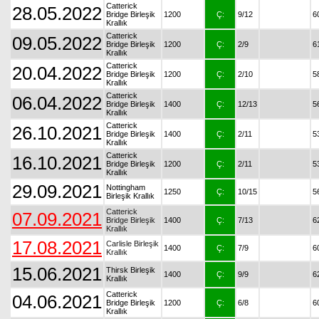
Catterick
28.05.2022
Bridge Birleşik
1200
Ç:
9/12
6
Krallık
Catterick
09.05.2022
Bridge Birleşik
1200
Ç:
2/9
6
Krallık
Catterick
20.04.2022
Bridge Birleşik
1200
Ç:
2/10
5
Krallık
Catterick
06.04.2022
Bridge Birleşik
1400
Ç:
12/13
5
Krallık
Catterick
26.10.2021
Bridge Birleşik
1400
Ç:
2/11
5
Krallık
Catterick
16.10.2021
Bridge Birleşik
1200
Ç:
2/11
5
Krallık
29.09.2021
Nottingham
1250
Ç:
10/15
5
Birleşik Krallık
Catterick
07.09.2021
Bridge Birleşik
1400
Ç:
7/13
6
Krallık
17.08.2021
Carlisle Birleşik
1400
Ç:
7/9
6
Krallık
15.06.2021
Thirsk Birleşik
1400
Ç:
9/9
6
Krallık
Catterick
04.06.2021
Bridge Birleşik
1200
Ç:
6/8
6
Krallık