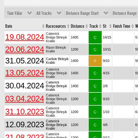
Tüm Yıllar
All Tracks
Distance Range Start
Distance Range 
Date
Racecources
Distance
Track
St
Finish Time
W
Catterick
19.08.2024
Bridge Birleşik
1400
Ç:
14/15
5
Krallık
20.06.2024
Ripon Birleşik
1200
Ç:
10/11
5
Krallık
31.05.2024
Carlisle Birleşik
1400
S:
9/10
5
Krallık
Catterick
13.05.2024
Bridge Birleşik
1400
Ç:
4/15
5
Krallık
Catterick
30.04.2024
Bridge Birleşik
1400
Ç:
2/9
5
Krallık
Catterick
03.04.2024
Bridge Birleşik
1200
Ç:
0/10
5
Krallık
Catterick
31.10.2023
Bridge Birleşik
1200
Ç:
1/10
6
Krallık
Catterick
12.09.2023
Bridge Birleşik
1200
Ç:
4/6
6
Krallık
Catterick
21.08.2023
Bridge Birleşik
1200
Ç:
0/12
6