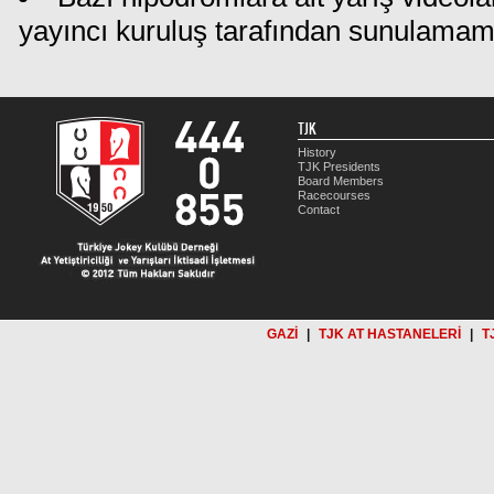
yayıncı kuruluş tarafından sunulamam
TJK
History
TJK Presidents
Board Members
Racecourses
Contact
GAZİ
|
TJK AT HASTANELERİ
|
T