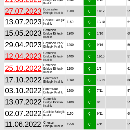
Krallık
27.07.2023
Doncaster
1200
Ç:
11/12
5
Birleşik Krallık
13.07.2023
Carlisle Birleşik
1150
Ç:
10/10
6
Krallık
Catterick
15.05.2023
Bridge Birleşik
1200
Ç:
1/10
6
Krallık
29.04.2023
Haydock Park
1200
Ç:
9/16
5
Birleşik Krallık
Catterick
12.04.2023
Bridge Birleşik
1400
Ç:
11/15
5
Krallık
Catterick
25.10.2022
Bridge Birleşik
1200
Ç:
1/9
6
Krallık
17.10.2022
Pontefract
1200
Ç:
12/14
5
Birleşik Krallık
03.10.2022
Pontefract
1200
Ç:
7/11
5
Birleşik Krallık
Catterick
13.07.2022
Bridge Birleşik
1400
Ç:
8/8
5
Krallık
02.07.2022
Carlisle Birleşik
1150
Ç:
9/11
6
Krallık
11.06.2022
Chester
1250
Ç:
4/11
5
Birleşik Krallık