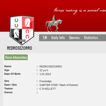
TJK
Daily Info
Queries
Statistics
REDROSEZORRO
Horse Information
Name
REDROSEZORRO
Age
12 yo h
Date Of Birth
1.01.2014
Sire
Foxwedge
Dam / Sire
GARTER STAR / Mark of Esteem
Trainer
C N KELLETT
Owner