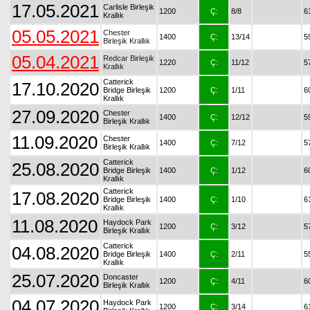
17.05.2021
Carlisle Birleşik
1200
Ç:
8/8
6
Krallık
05.05.2021
Chester
1400
Ç:
13/14
5
Birleşik Krallık
05.04.2021
Redcar Birleşik
1220
Ç:
11/12
5
Krallık
Catterick
17.10.2020
Bridge Birleşik
1200
Ç:
1/11
6
Krallık
27.09.2020
Chester
1400
Ç:
12/12
5
Birleşik Krallık
11.09.2020
Chester
1400
Ç:
7/12
5
Birleşik Krallık
Catterick
25.08.2020
Bridge Birleşik
1400
Ç:
1/12
6
Krallık
Catterick
17.08.2020
Bridge Birleşik
1400
Ç:
1/10
6
Krallık
11.08.2020
Haydock Park
1200
Ç:
3/12
5
Birleşik Krallık
Catterick
04.08.2020
Bridge Birleşik
1400
Ç:
2/11
5
Krallık
25.07.2020
Doncaster
1200
Ç:
4/11
6
Birleşik Krallık
04.07.2020
Haydock Park
1200
Ç:
3/14
6