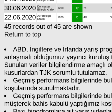
Birleşik Krallık
30.06.2020
Doncaster
1200
Ç:
2/9
5
Birleşik Krallık
22.06.2020
Ayr Birleşik
1200
Ç:
4/9
6
Krallık
45 records out of 45 are shown
Return to top
ABD, İngiltere ve İrlanda yarış pro
anlaşmalı olduğumuz yayıncı kuruluş ta
Sunulan veriler bilgilendirme amaçlı o
kusurlardan TJK sorumlu tutulamaz.
Geçmiş performans bilgilerinde bul
koşularında sunulmaktadır.
Geçmiş performans bilgilerinde bu
müşterek bahis kabulü yaptığımız koş
Bazı hipodromlara ait yarış videola