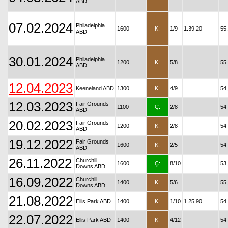
ABD
07.02.2024
Philadelphia
1600
K:
1/9
1.39.20
55
ABD
30.01.2024
Philadelphia
1200
K:
5/8
55
ABD
12.04.2023
Keeneland ABD
1300
K:
4/9
54
12.03.2023
Fair Grounds
1100
Ç:
2/8
54
ABD
20.02.2023
Fair Grounds
1200
K:
2/8
54
ABD
19.12.2022
Fair Grounds
1600
K:
2/5
54
ABD
26.11.2022
Churchill
1600
Ç:
8/10
53
Downs ABD
16.09.2022
Churchill
1400
K:
5/6
55
Downs ABD
21.08.2022
Ellis Park ABD
1400
K:
1/10
1.25.90
54
22.07.2022
Ellis Park ABD
1400
K:
4/12
54