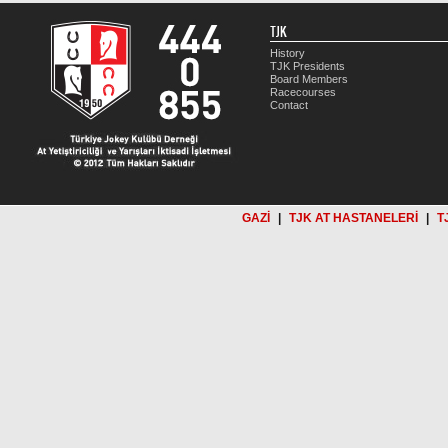
TJK
History
TJK Presidents
Board Members
Racecourses
Contact
GAZİ
|
TJK AT HASTANELERİ
|
T