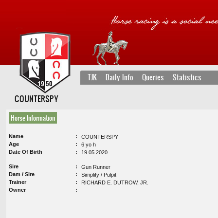
TJK
Daily Info
Queries
Statistics
COUNTERSPY
Horse Information
Name
COUNTERSPY
Age
6 yo h
Date Of Birth
19.05.2020
Sire
Gun Runner
Dam / Sire
Simplify / Pulpit
Trainer
RICHARD E. DUTROW, JR.
Owner