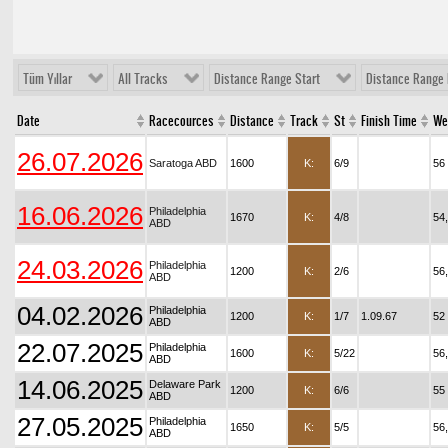
Tüm Yıllar
All Tracks
Distance Range Start
Distance Range 
Date
Racecources
Distance
Track
St
Finish Time
We
26.07.2026
Saratoga ABD
1600
K:
6/9
56
16.06.2026
Philadelphia
1670
K:
4/8
54
ABD
24.03.2026
Philadelphia
1200
K:
2/6
56
ABD
04.02.2026
Philadelphia
1200
K:
1/7
1.09.67
52
ABD
22.07.2025
Philadelphia
1600
K:
5/22
56
ABD
14.06.2025
Delaware Park
1200
K:
6/6
55
ABD
27.05.2025
Philadelphia
1650
K:
5/5
56
ABD