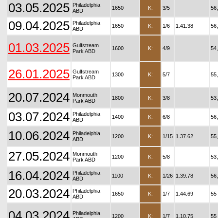
03.05.2025
Philadelphia
1650
K:
3/5
56
ABD
09.04.2025
Philadelphia
1650
K:
1/6
1.41.38
56
ABD
01.03.2025
Gulfstream
1600
K:
4/9
54
Park ABD
26.01.2025
Gulfstream
1300
K:
5/7
55
Park ABD
20.07.2024
Monmouth
1800
K:
3/8
53
Park ABD
03.07.2024
Philadelphia
1400
K:
6/8
56
ABD
10.06.2024
Philadelphia
1200
K:
1/15
1.37.62
55
ABD
27.05.2024
Monmouth
1200
K:
5/8
53
Park ABD
16.04.2024
Philadelphia
1100
K:
1/26
1.39.78
56
ABD
20.03.2024
Philadelphia
1650
K:
1/7
1.44.69
55
ABD
04.03.2024
Philadelphia
1200
K:
1/7
1.10.75
55