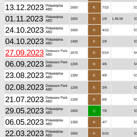
13.12.2023
Philadelphia
1650
K:
7/10
5
ABD
01.11.2023
Philadelphia
1650
K:
1/8
1.48.56
5
ABD
24.10.2023
Philadelphia
1600
K:
4/10
5
ABD
04.10.2023
Philadelphia
1400
K:
2/9
5
ABD
27.09.2023
Delaware Park
1670
K:
5/14
5
ABD
06.09.2023
Delaware Park
1200
K:
4/6
5
ABD
23.08.2023
Philadelphia
1300
K:
4/8
5
ABD
02.08.2023
Delaware Park
1200
K:
3/9
5
ABD
21.07.2023
Delaware Park
1200
K:
6/6
5
ABD
29.05.2023
Philadelphia
1650
Ç:
7/9
5
ABD
06.05.2023
Philadelphia
1300
K:
4/7
5
ABD
22.03.2023
Philadelphia
1650
K:
5/10
5
ABD