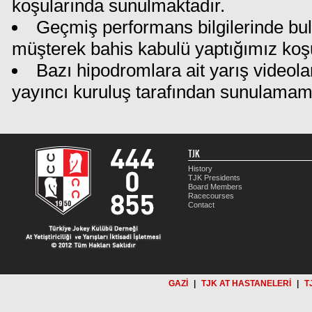
koşularında sunulmaktadır.
Geçmiş performans bilgilerinde bu
müşterek bahis kabulü yaptığımız koş
Bazı hipodromlara ait yarış videola
yayıncı kuruluş tarafından sunulamam
TJK
History
TJK Presidents
Board Members
Racecourses
Contact
GAZİ
|
TJK AT HASTANELERİ
|
T