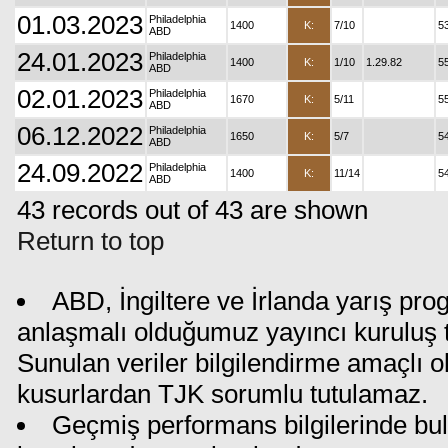
01.03.2023
Philadelphia
1400
K:
7/10
5
ABD
24.01.2023
Philadelphia
1400
K:
1/10
1.29.82
5
ABD
02.01.2023
Philadelphia
1670
K:
5/11
5
ABD
06.12.2022
Philadelphia
1650
K:
5/7
5
ABD
24.09.2022
Philadelphia
1400
K:
11/14
5
ABD
43 records out of 43 are shown
Return to top
ABD, İngiltere ve İrlanda yarış pro
anlaşmalı olduğumuz yayıncı kuruluş ta
Sunulan veriler bilgilendirme amaçlı o
kusurlardan TJK sorumlu tutulamaz.
Geçmiş performans bilgilerinde bul