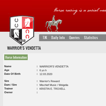
TJK
Daily Info
Queries
Statistics
WARRIOR'S VENDETTA
Horse Information
Name
WARRIOR'S VENDETTA
Age
6 yo h
Date Of Birth
12.03.2020
Sire
Warrior's Reward
Dam / Sire
Mischief Music / Weigelia
Trainer
KRISTIN E. TROXELL
Owner