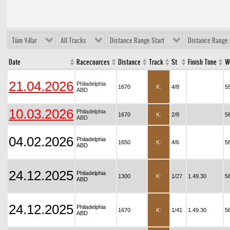
Tüm Yıllar
All Tracks
Distance Range Start
Distance Range 
Date
Racecources
Distance
Track
St
Finish Time
W
21.04.2026
Philadelphia
1670
K:
4/8
5
ABD
10.03.2026
Philadelphia
1670
K:
2/8
5
ABD
04.02.2026
Philadelphia
1650
K:
4/6
5
ABD
24.12.2025
Philadelphia
1300
K:
1/27
1.49.30
5
ABD
24.12.2025
Philadelphia
1670
K:
1/41
1.49.30
5
ABD