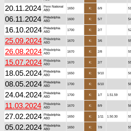
20.11.2024
Penn National
1650
K:
6/9
5
ABD
06.11.2024
Philadelphia
1600
K:
5/7
5
ABD
16.10.2024
Philadelphia
1700
K:
2/7
5
ABD
25.09.2024
Philadelphia
1670
K:
3/6
5
ABD
26.08.2024
Philadelphia
1670
K:
2/8
5
ABD
15.07.2024
Philadelphia
1670
K:
2/7
5
ABD
18.05.2024
Philadelphia
1650
K:
9/10
5
ABD
08.05.2024
Philadelphia
1700
K:
6/10
5
ABD
24.04.2024
Philadelphia
1700
K:
1/7
1.51.59
5
ABD
11.03.2024
Philadelphia
1670
K:
8/9
5
ABD
27.02.2024
Philadelphia
1650
K:
1/11
1.50.30
5
ABD
05.02.2024
Philadelphia
1650
K:
7/9
5
ABD