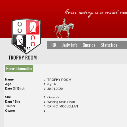
TJK
Daily Info
Queries
Statistics
TROPHY ROOM
Horse Information
Name
TROPHY ROOM
Age
6 yo h
Date Of Birth
30.04.2020
Sire
Outwork
Dam / Sire
Winning Smile / Plan
Trainer
ERIN C. MCCLELLAN
Owner