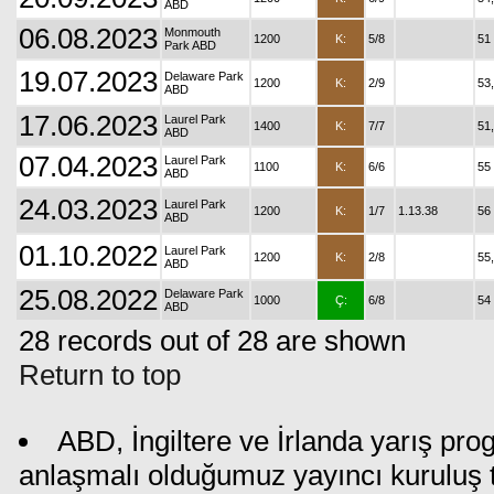
ABD
06.08.2023
Monmouth
1200
K:
5/8
51
Park ABD
19.07.2023
Delaware Park
1200
K:
2/9
53
ABD
17.06.2023
Laurel Park
1400
K:
7/7
51
ABD
07.04.2023
Laurel Park
1100
K:
6/6
55
ABD
24.03.2023
Laurel Park
1200
K:
1/7
1.13.38
56
ABD
01.10.2022
Laurel Park
1200
K:
2/8
55
ABD
25.08.2022
Delaware Park
1000
Ç:
6/8
54
ABD
28 records out of 28 are shown
Return to top
ABD, İngiltere ve İrlanda yarış pro
anlaşmalı olduğumuz yayıncı kuruluş ta