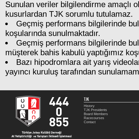
Sunulan veriler bilgilendirme amaçlı o
kusurlardan TJK sorumlu tutulamaz.
Geçmiş performans bilgilerinde bul
koşularında sunulmaktadır.
Geçmiş performans bilgilerinde bu
müşterek bahis kabulü yaptığımız koş
Bazı hipodromlara ait yarış videola
yayıncı kuruluş tarafından sunulamam
TJK
History
TJK Presidents
Board Members
Racecourses
Contact