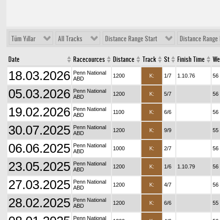
Tüm Yıllar
All Tracks
Distance Range Start
Distance Range 
Date
Racecources
Distance
Track
St
Finish Time
We
18.03.2026
Penn National
1200
K:
1/7
1.10.76
56
ABD
05.03.2026
Penn National
1200
K:
5/7
56
ABD
19.02.2026
Penn National
1100
K:
6/6
56
ABD
30.07.2025
Penn National
1200
K:
9/9
55
ABD
06.06.2025
Penn National
1000
K:
2/7
56
ABD
23.05.2025
Penn National
1200
K:
1/6
1.10.79
56
ABD
27.03.2025
Penn National
1200
K:
4/7
56
ABD
28.02.2025
Penn National
1200
K:
6/6
55
ABD
Penn National