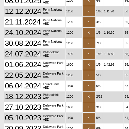
08.01.2025
1200
K:
4/6
56
ABD
12.12.2024
Penn National
1200
K:
1/10
1.11.90
56
ABD
21.11.2024
Penn National
1200
K:
4/6
56
ABD
24.10.2024
Penn National
1200
K:
1/6
1.10.30
55
ABD
30.08.2024
Penn National
1200
K:
7/8
55
ABD
24.07.2024
Philadelphia
1400
K:
1/10
1.26.80
55
ABD
01.06.2024
Delaware Park
1600
K:
1/6
1.42.93
55
ABD
22.05.2024
Delaware Park
1200
K:
5/6
55
ABD
06.04.2024
Laurel Park
1100
K:
5/6
57
ABD
18.12.2023
Philadelphia
1200
K:
2/19
53
ABD
27.10.2023
Delaware Park
1600
K:
3/8
54
ABD
05.10.2023
Delaware Park
1100
K:
5/8
54
ABD
20.09.2023
Delaware Park
1200
K:
6/9
54