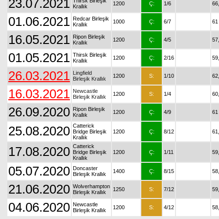
23.07.2021
Thirsk Birleşik
1200
Ç:
1/6
66
Krallık
01.06.2021
Redcar Birleşik
1000
Ç:
6/7
61
Krallık
16.05.2021
Ripon Birleşik
1200
Ç:
4/5
57
Krallık
01.05.2021
Thirsk Birleşik
1200
Ç:
2/16
59
Krallık
26.03.2021
Lingfield
1200
S:
1/10
62
Birleşik Krallık
16.03.2021
Newcastle
1200
S:
1/4
60
Birleşik Krallık
26.09.2020
Ripon Birleşik
1200
Ç:
4/9
61
Krallık
Catterick
25.08.2020
Bridge Birleşik
1200
Ç:
8/12
61
Krallık
Catterick
17.08.2020
Bridge Birleşik
1200
Ç:
1/11
59
Krallık
05.07.2020
Doncaster
1400
Ç:
8/15
58
Birleşik Krallık
21.06.2020
Wolverhampton
1250
S:
7/12
59
Birleşik Krallık
04.06.2020
Newcastle
1200
S:
4/12
58
Birleşik Krallık