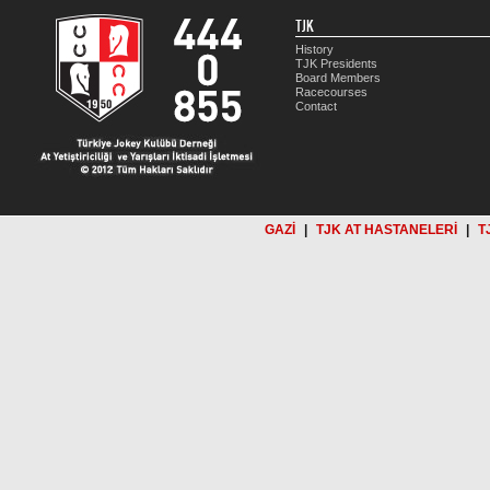
TJK
History
TJK Presidents
Board Members
Racecourses
Contact
GAZİ
|
TJK AT HASTANELERİ
|
T