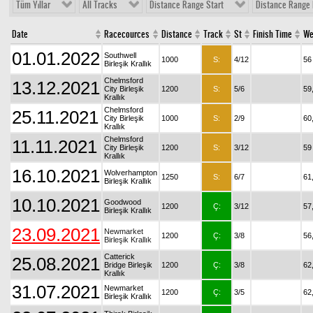
Tüm Yıllar
All Tracks
Distance Range Start
Distance Range 
Date
Racecources
Distance
Track
St
Finish Time
We
01.01.2022
Southwell
1000
S:
4/12
56
Birleşik Krallık
Chelmsford
13.12.2021
City Birleşik
1200
S:
5/6
59
Krallık
Chelmsford
25.11.2021
City Birleşik
1000
S:
2/9
60
Krallık
Chelmsford
11.11.2021
City Birleşik
1200
S:
3/12
59
Krallık
16.10.2021
Wolverhampton
1250
S:
6/7
61
Birleşik Krallık
10.10.2021
Goodwood
1200
Ç:
3/12
57
Birleşik Krallık
23.09.2021
Newmarket
1200
Ç:
3/8
56
Birleşik Krallık
Catterick
25.08.2021
Bridge Birleşik
1200
Ç:
3/8
62
Krallık
31.07.2021
Newmarket
1200
Ç:
3/5
62
Birleşik Krallık