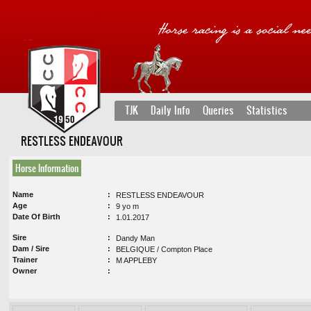
TJK
Daily Info
Queries
Statistics
RESTLESS ENDEAVOUR
Horse Information
Name
RESTLESS ENDEAVOUR
Age
9 yo m
Date Of Birth
1.01.2017
Sire
Dandy Man
Dam / Sire
BELGIQUE / Compton Place
Trainer
M APPLEBY
Owner