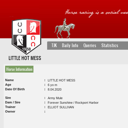
TJK
Daily Info
Queries
Statistics
LITTLE HOT MESS
Horse Information
Name
LITTLE HOT MESS
Age
6 yo m
Date Of Birth
8.04.2020
Sire
Army Mule
Dam / Sire
Forever Sunshine / Rockport Harbor
Trainer
ELLIOT SULLIVAN
Owner