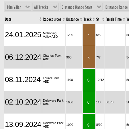
Tüm Yıllar
All Tracks
Distance Range Start
Distance Range 
Date
Racecources
Distance
Track
St
Finish Time
W
24.01.2025
Mahoning
1200
K:
5/5
5
Valley ABD
06.12.2024
Charles Town
900
K:
7/7
5
ABD
08.11.2024
Laurel Park
1100
Ç:
12/12
5
ABD
02.10.2024
Delaware Park
1000
Ç:
1/8
58.78
5
ABD
13.09.2024
Delaware Park
1000
Ç:
8/10
5
ABD