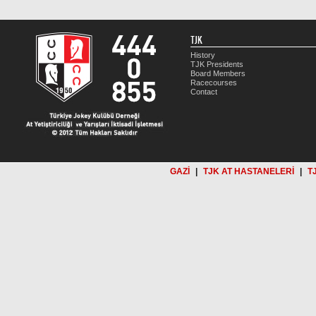
TJK
History
TJK Presidents
Board Members
Racecourses
Contact
GAZİ
|
TJK AT HASTANELERİ
|
T