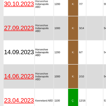
Horseshoe
30.10.2023
Indianapolis
1200
K:
7/7
5
ABD
Horseshoe
27.09.2023
Indianapolis
1000
K:
3/14
5
ABD
Horseshoe
14.09.2023
Indianapolis
1200
K:
6/7
5
ABD
Horseshoe
14.06.2023
Indianapolis
1000
K:
2/10
5
ABD
23.04.2023
Keeneland ABD
1100
Ç:
12/16
5