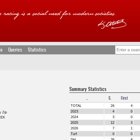
fo
Queries
Statistics
Summary Statistics
...
S.
First
TOTAL
26
4
2023
4
0
y Zip
2024
3
0
EEK
2025
12
3
2026
7
1
Turf
0
0
Dirt
26
4