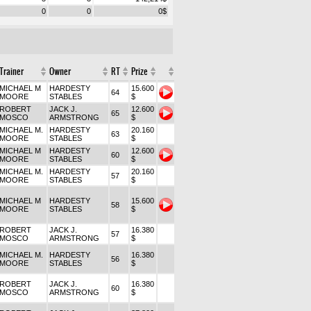
0
0
0
$
Trainer
Owner
RT
Prize
MICHAEL M
HARDESTY
15.600
64
MOORE
STABLES
$
ROBERT
JACK J.
12.600
65
MOSCO
ARMSTRONG
$
MICHAEL M.
HARDESTY
20.160
63
MOORE
STABLES
$
MICHAEL M
HARDESTY
12.600
60
MOORE
STABLES
$
MICHAEL M.
HARDESTY
20.160
57
MOORE
STABLES
$
MICHAEL M
HARDESTY
15.600
58
MOORE
STABLES
$
ROBERT
JACK J.
16.380
57
MOSCO
ARMSTRONG
$
MICHAEL M.
HARDESTY
16.380
56
MOORE
STABLES
$
ROBERT
JACK J.
16.380
60
MOSCO
ARMSTRONG
$