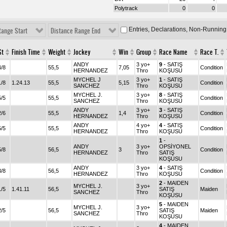
Polytrack
0
0
Entries, Declarations, Non-Running
Range Start
Distance Range End
St
Finish Time
Weight
Jockey
Win
Group
Race Name
Race T.
ANDY
3 yo+
9
- SATIŞ
4/8
55,5
7,05
Condition
HERNANDEZ
Thro
KOŞUSU
MYCHEL J
3 yo+
1
- SATIŞ
1/8
1.24.13
55,5
5,15
Condition
SANCHEZ
Thro
KOŞUSU
MYCHEL J.
3 yo+
8
- SATIŞ
5/5
55,5
Condition
SANCHEZ
Thro
KOŞUSU
ANDY
3 yo+
3
- SATIŞ
2/6
55,5
1,4
Condition
HERNANDEZ
Thro
KOŞUSU
ANDY
4 yo+
4
- SATIŞ
5/5
55,5
Condition
HERNANDEZ
Thro
KOŞUSU
1
-
ANDY
3 yo+
OPSİYONEL
5/8
56,5
3
Condition
HERNANDEZ
Thro
SATIŞ
KOŞUSU
ANDY
3 yo+
4
- SATIŞ
3/8
56,5
Condition
HERNANDEZ
Thro
KOŞUSU
2
- MAIDEN
MYCHEL J.
3 yo+
1/5
1.41.11
56,5
SATIŞ
Maiden
SANCHEZ
Thro
KOŞUSU
5
- MAIDEN
MYCHEL J.
3 yo+
2/5
56,5
SATIŞ
Maiden
SANCHEZ
Thro
KOŞUSU
4
- MAIDEN