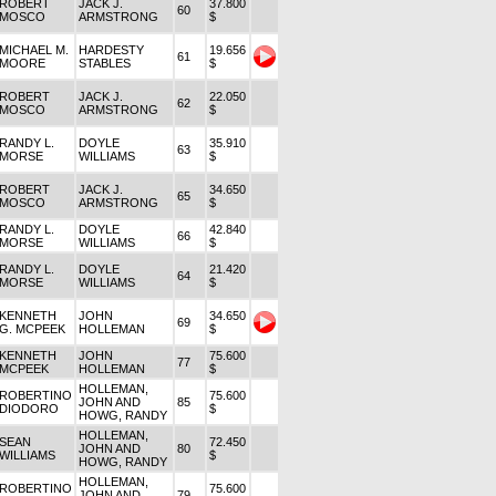
ROBERT
JACK J.
37.800
60
MOSCO
ARMSTRONG
$
MICHAEL M.
HARDESTY
19.656
61
MOORE
STABLES
$
ROBERT
JACK J.
22.050
62
MOSCO
ARMSTRONG
$
RANDY L.
DOYLE
35.910
63
MORSE
WILLIAMS
$
ROBERT
JACK J.
34.650
65
MOSCO
ARMSTRONG
$
RANDY L.
DOYLE
42.840
66
MORSE
WILLIAMS
$
RANDY L.
DOYLE
21.420
64
MORSE
WILLIAMS
$
KENNETH
JOHN
34.650
69
G. MCPEEK
HOLLEMAN
$
KENNETH
JOHN
75.600
77
MCPEEK
HOLLEMAN
$
HOLLEMAN,
ROBERTINO
75.600
JOHN AND
85
DIODORO
$
HOWG, RANDY
HOLLEMAN,
SEAN
72.450
JOHN AND
80
WILLIAMS
$
HOWG, RANDY
HOLLEMAN,
ROBERTINO
75.600
JOHN AND
79