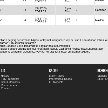
TORRES
Thro
CRISTIAN
3 yo+
2/7
54
5
Condition
TORRES
Thro
CRISTIAN
2 yo
6/12
54
6
Maiden
TORRES
Thro
atların geçmiş performans bilgileri, anlaşmalı olduğumuz yayıncı kuruluş tarafından iletilen ver
urlardan TJK sorumlu tutulamaz.
ilgisi, sadece 1.likle tamamladığı koşularında sunulmaktadır.
bilgisi, sadece ülkemizden müşterek bahis kabulü yaptığımız koşularında sunulmaktadır.
arı sebebi ile anlaşmalı olduğumuz yayıncı kuruluş tarafından sunulamamaktadır.
TJK
RACING
BREEDIN
History
Major Races
Stallions
TJK Presidents
International Races
Stud Fa
Board Members
OTB Agents
Racecourses
Contact