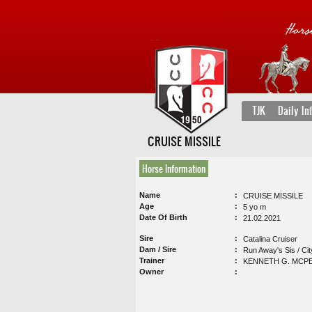
TJK
Daily In
CRUISE MISSILE
Horse Information
Name
CRUISE MISSILE
Age
5 yo m
Date Of Birth
21.02.2021
Sire
Catalina Cruiser
Dam / Sire
Run Away's Sis / Cit
Trainer
KENNETH G. MCP
Owner