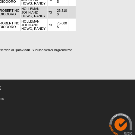
DIODORO
$
HOWG, RANDY
HOLLEMAN,
ROBERTINO
23.310
JOHN AND
73
DIODORO
$
HOWG, RANDY
HOLLEMAN,
ROBERTINO
75.600
JOHN AND
73
DIODORO
$
HOWG, RANDY
ilerden oluşmaktadır. Sunulan veriler bilgilendirme
G
rms