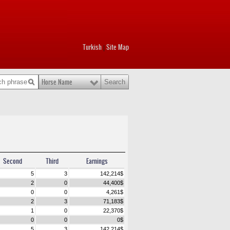
Turkish
Site Map
|
Horse Name
Second
Third
Earnings
5
3
142,214
$
2
0
44,400
$
0
0
4,261
$
2
3
71,183
$
1
0
22,370
$
0
0
0
$
5
3
142,214
$