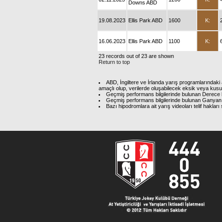
Downs ABD
19.08.2023
Ellis Park ABD
1600
K:
16.06.2023
Ellis Park ABD
1100
K:
23 records out of 23 are shown
Return to top
ABD, İngiltere ve İrlanda yarış programlarındaki 
amaçlı olup, verilerde oluşabilecek eksik veya kus
Geçmiş performans bilgilerinde bulunan Derece b
Geçmiş performans bilgilerinde bulunan Ganyan 
Bazı hipodromlara ait yarış videoları telif hakl