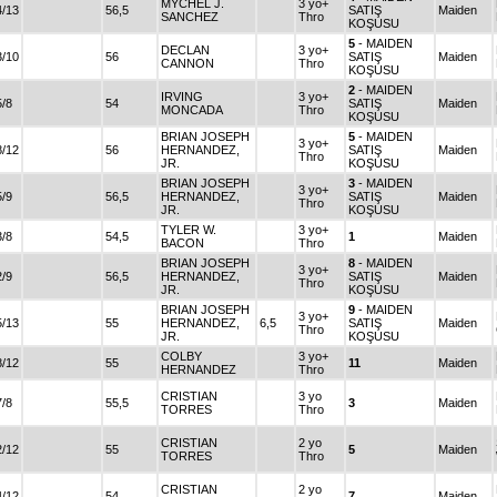
MYCHEL J.
3 yo+
4/13
56,5
SATIŞ
Maiden
SANCHEZ
Thro
KOŞUSU
5
- MAIDEN
DECLAN
3 yo+
3/10
56
SATIŞ
Maiden
CANNON
Thro
KOŞUSU
2
- MAIDEN
IRVING
3 yo+
5/8
54
SATIŞ
Maiden
MONCADA
Thro
KOŞUSU
BRIAN JOSEPH
5
- MAIDEN
3 yo+
8/12
56
HERNANDEZ,
SATIŞ
Maiden
Thro
JR.
KOŞUSU
BRIAN JOSEPH
3
- MAIDEN
3 yo+
5/9
56,5
HERNANDEZ,
SATIŞ
Maiden
Thro
JR.
KOŞUSU
TYLER W.
3 yo+
3/8
54,5
1
Maiden
BACON
Thro
BRIAN JOSEPH
8
- MAIDEN
3 yo+
2/9
56,5
HERNANDEZ,
SATIŞ
Maiden
Thro
JR.
KOŞUSU
BRIAN JOSEPH
9
- MAIDEN
3 yo+
5/13
55
HERNANDEZ,
6,5
SATIŞ
Maiden
Thro
JR.
KOŞUSU
COLBY
3 yo+
8/12
55
11
Maiden
HERNANDEZ
Thro
CRISTIAN
3 yo
7/8
55,5
3
Maiden
TORRES
Thro
CRISTIAN
2 yo
2/12
55
5
Maiden
TORRES
Thro
CRISTIAN
2 yo
4/12
54
7
Maiden