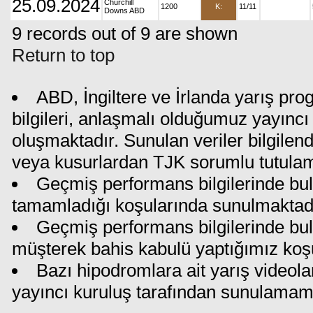
25.09.2024
Churchill
1200
K:
11/11
Downs ABD
9 records out of 9 are shown
Return to top
ABD, İngiltere ve İrlanda yarış pr
bilgileri, anlaşmalı olduğumuz yayıncı 
oluşmaktadır. Sunulan veriler bilgilen
veya kusurlardan TJK sorumlu tutula
Geçmiş performans bilgilerinde bul
tamamladığı koşularında sunulmaktadı
Geçmiş performans bilgilerinde bu
müşterek bahis kabulü yaptığımız koş
Bazı hipodromlara ait yarış videola
yayıncı kuruluş tarafından sunulamam