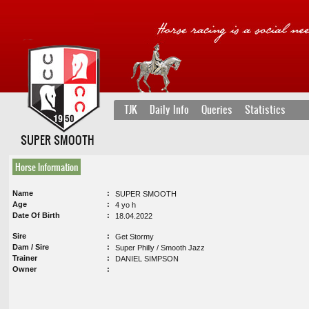
TJK
Daily Info
Queries
Statistics
SUPER SMOOTH
Horse Information
Name
SUPER SMOOTH
Age
4 yo h
Date Of Birth
18.04.2022
Sire
Get Stormy
Dam / Sire
Super Philly / Smooth Jazz
Trainer
DANIEL SIMPSON
Owner