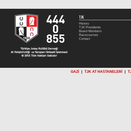
TJK
History
TJK Presidents
Board Members
Racecourses
Contact
GAZİ
|
TJK AT HASTANELERİ
|
T