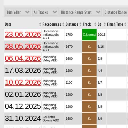
Tüm Yıllar
All Tracks
Distance Range Start
Distance Range 
Date
Racecources
Distance
Track
St
Finish Time
Horseshoe
23.06.2026
Indianapolis
1700
Ç:Normal
10/13
ABD
Horseshoe
28.05.2026
Indianapolis
1670
K:
6/16
ABD
06.04.2026
Mahoning
1600
K:
7/8
Valley ABD
17.03.2026
Mahoning
1200
K:
4/4
Valley ABD
10.02.2026
Mahoning
1100
K:
5/7
Valley ABD
02.01.2026
Mahoning
1200
K:
8/8
Valley ABD
04.12.2025
Mahoning
1200
K:
8/8
Valley ABD
31.10.2024
Churchill
1600
K:
8/9
Downs ABD