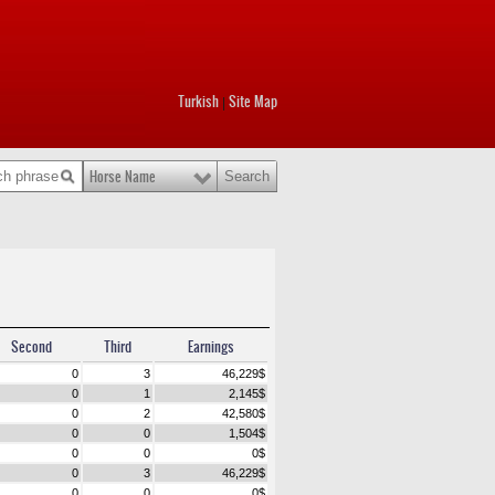
Turkish
Site Map
|
Horse Name
Second
Third
Earnings
0
3
46,229
$
0
1
2,145
$
0
2
42,580
$
0
0
1,504
$
0
0
0
$
0
3
46,229
$
0
0
0
$