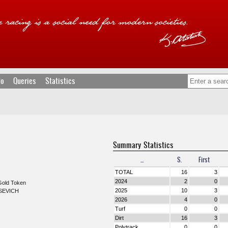
fo
Queries
Statistics
Summary Statistics
...
S.
First
TOTAL
16
3
2024
2
0
 Gold Token
2025
10
3
SEVICH
2026
4
0
Turf
0
0
Dirt
16
3
Polytrack
0
0