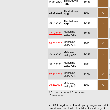
Thistledown
11.06.2025
1200
K:
ABD
Thistledown
22.05.2025
1100
K:
ABD
Thistledown
29.04.2025
1200
K:
ABD
Mahoning
07.04.2025
1200
K:
Valley ABD
Mahoning
18.03.2025
1100
K:
Valley ABD
Mahoning
06.02.2025
1200
K:
Valley ABD
Mahoning
08.01.2025
1100
K:
Valley ABD
Mahoning
17.12.2024
1200
K:
Valley ABD
Mahoning
26.11.2024
1100
K:
Valley ABD
17 records out of 17 are shown
Return to top
ABD, İngiltere ve İrlanda yarış programlarındaki 
amaçlı olup, verilerde oluşabilecek eksik veya kus