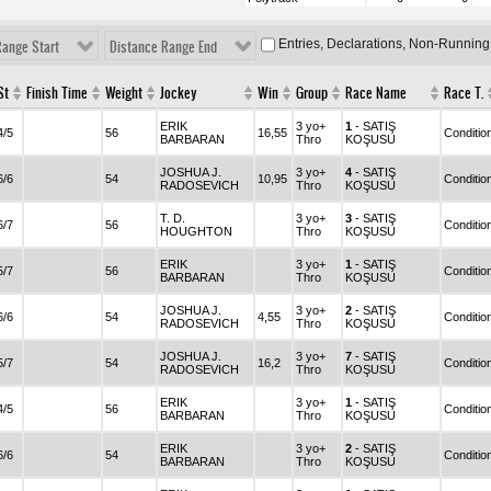
Entries, Declarations, Non-Running
Range Start
Distance Range End
St
Finish Time
Weight
Jockey
Win
Group
Race Name
Race T.
ERIK
3 yo+
1
- SATIŞ
4/5
56
16,55
Conditio
BARBARAN
Thro
KOŞUSU
JOSHUA J.
3 yo+
4
- SATIŞ
6/6
54
10,95
Conditio
RADOSEVICH
Thro
KOŞUSU
T. D.
3 yo+
3
- SATIŞ
6/7
56
Conditio
HOUGHTON
Thro
KOŞUSU
ERIK
3 yo+
1
- SATIŞ
5/7
56
Conditio
BARBARAN
Thro
KOŞUSU
JOSHUA J.
3 yo+
2
- SATIŞ
6/6
54
4,55
Conditio
RADOSEVICH
Thro
KOŞUSU
JOSHUA J.
3 yo+
7
- SATIŞ
5/7
54
16,2
Conditio
RADOSEVICH
Thro
KOŞUSU
ERIK
3 yo+
1
- SATIŞ
4/5
56
Conditio
BARBARAN
Thro
KOŞUSU
ERIK
3 yo+
2
- SATIŞ
6/6
54
Conditio
BARBARAN
Thro
KOŞUSU