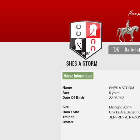
TJK
Daily In
SHES A STORM
Horse Information
Name
SHES A STORM
Age
5 yo m
Date Of Birth
22.05.2021
Sire
Midnight Storm
Dam / Sire
Chicks Are Better /
Trainer
JEFFREY A. RADO
Owner