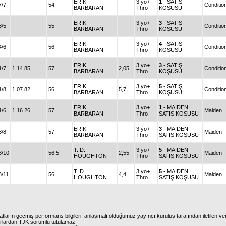
ERIK
3 yo+
1
- SATIŞ
7/7
54
Conditio
BARBARAN
Thro
KOŞUSU
ERIK
3 yo+
3
- SATIŞ
3/5
55
Conditio
BARBARAN
Thro
KOŞUSU
ERIK
3 yo+
4
- SATIŞ
4/6
56
Conditio
BARBARAN
Thro
KOŞUSU
ERIK
3 yo+
3
- SATIŞ
1/7
1.14.85
57
2,05
Conditio
BARBARAN
Thro
KOŞUSU
ERIK
3 yo+
5
- SATIŞ
1/8
1.07.82
56
5,7
Conditio
BARBARAN
Thro
KOŞUSU
ERIK
3 yo+
1
- MAIDEN
1/6
1.16.26
57
Maiden
BARBARAN
Thro
SATIŞ KOŞUSU
ERIK
3 yo+
3
- MAIDEN
3/8
57
Maiden
BARBARAN
Thro
SATIŞ KOŞUSU
T. D.
3 yo+
5
- MAIDEN
8/10
56,5
2,55
Maiden
HOUGHTON
Thro
SATIŞ KOŞUSU
T. D.
3 yo+
5
- MAIDEN
3/11
56
4,4
Maiden
HOUGHTON
Thro
SATIŞ KOŞUSU
atların geçmiş performans bilgileri, anlaşmalı olduğumuz yayıncı kuruluş tarafından iletilen ver
urlardan TJK sorumlu tutulamaz.