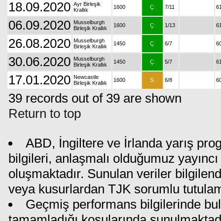
18.09.2020
Ayr Birleşik
1600
Ç:
7/11
6
Krallık
06.09.2020
Musselburgh
1600
Ç:
1/13
6
Birleşik Krallık
26.08.2020
Musselburgh
1450
Ç:
6/7
6
Birleşik Krallık
30.06.2020
Musselburgh
1450
Ç:
5/7
6
Birleşik Krallık
17.01.2020
Newcastle
1600
S:
6/8
6
Birleşik Krallık
39 records out of 39 are shown
Return to top
ABD, İngiltere ve İrlanda yarış pr
bilgileri, anlaşmalı olduğumuz yayıncı 
oluşmaktadır. Sunulan veriler bilgilen
veya kusurlardan TJK sorumlu tutula
Geçmiş performans bilgilerinde bul
tamamladığı koşularında sunulmaktadı