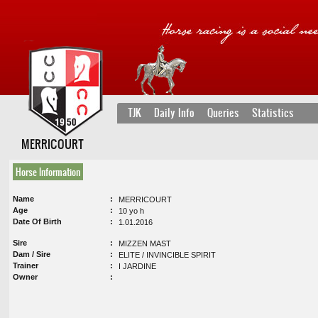
TJK
Daily Info
Queries
Statistics
MERRICOURT
Horse Information
Name
MERRICOURT
Age
10 yo h
Date Of Birth
1.01.2016
Sire
MIZZEN MAST
Dam / Sire
ELITE / INVINCIBLE SPIRIT
Trainer
I JARDINE
Owner