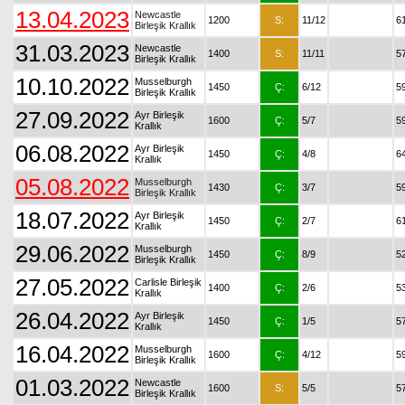
13.04.2023
Newcastle
1200
S:
11/12
6
Birleşik Krallık
31.03.2023
Newcastle
1400
S:
11/11
5
Birleşik Krallık
10.10.2022
Musselburgh
1450
Ç:
6/12
5
Birleşik Krallık
27.09.2022
Ayr Birleşik
1600
Ç:
5/7
5
Krallık
06.08.2022
Ayr Birleşik
1450
Ç:
4/8
6
Krallık
05.08.2022
Musselburgh
1430
Ç:
3/7
5
Birleşik Krallık
18.07.2022
Ayr Birleşik
1450
Ç:
2/7
6
Krallık
29.06.2022
Musselburgh
1450
Ç:
8/9
5
Birleşik Krallık
27.05.2022
Carlisle Birleşik
1400
Ç:
2/6
5
Krallık
26.04.2022
Ayr Birleşik
1450
Ç:
1/5
5
Krallık
16.04.2022
Musselburgh
1600
Ç:
4/12
5
Birleşik Krallık
01.03.2022
Newcastle
1600
S:
5/5
5
Birleşik Krallık