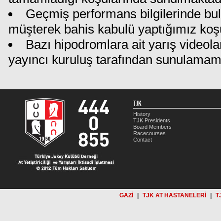
Geçmiş performans bilgilerinde bu
müşterek bahis kabulü yaptığımız koş
Bazı hipodromlara ait yarış videola
yayıncı kuruluş tarafından sunulamam
TJK
History
TJK Presidents
Board Members
Racecourses
Contact
GAZİ
|
TJK AT HASTANELERİ
|
T