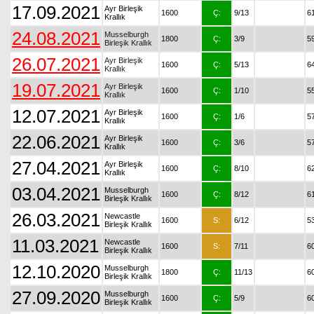
17.09.2021
Ayr Birleşik
1600
Ç:
9/13
6
Krallık
24.08.2021
Musselburgh
1800
Ç:
3/9
5
Birleşik Krallık
26.07.2021
Ayr Birleşik
1600
Ç:
5/13
6
Krallık
19.07.2021
Ayr Birleşik
1600
Ç:
1/10
5
Krallık
12.07.2021
Ayr Birleşik
1600
Ç:
1/6
5
Krallık
22.06.2021
Ayr Birleşik
1600
Ç:
3/6
5
Krallık
27.04.2021
Ayr Birleşik
1600
Ç:
8/10
6
Krallık
03.04.2021
Musselburgh
1600
Ç:
8/12
6
Birleşik Krallık
26.03.2021
Newcastle
1600
S:
6/12
5
Birleşik Krallık
11.03.2021
Newcastle
1600
S:
7/11
6
Birleşik Krallık
12.10.2020
Musselburgh
1800
Ç:
11/13
6
Birleşik Krallık
27.09.2020
Musselburgh
1600
Ç:
5/9
6
Birleşik Krallık