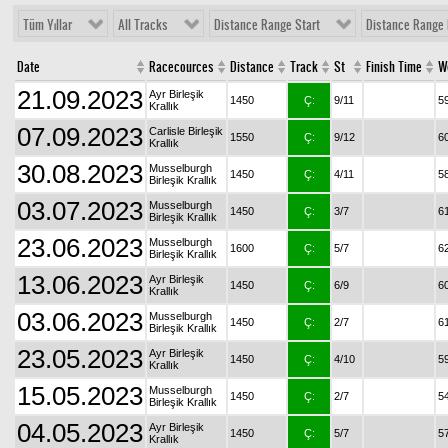
Tüm Yıllar
All Tracks
Distance Range Start
Distance Range 
Date
Racecources
Distance
Track
St
Finish Time
W
21.09.2023
Ayr Birleşik
1450
Ç:
9/11
5
Krallık
07.09.2023
Carlisle Birleşik
1550
Ç:
9/12
6
Krallık
30.08.2023
Musselburgh
1450
Ç:
4/11
5
Birleşik Krallık
03.07.2023
Musselburgh
1450
Ç:
3/7
6
Birleşik Krallık
23.06.2023
Musselburgh
1600
Ç:
5/7
6
Birleşik Krallık
13.06.2023
Ayr Birleşik
1450
Ç:
6/9
6
Krallık
03.06.2023
Musselburgh
1450
Ç:
2/7
6
Birleşik Krallık
23.05.2023
Ayr Birleşik
1450
Ç:
4/10
5
Krallık
15.05.2023
Musselburgh
1450
Ç:
2/7
5
Birleşik Krallık
04.05.2023
Ayr Birleşik
1450
Ç:
5/7
5
Krallık