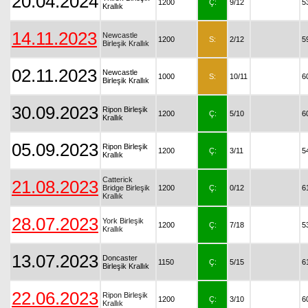
20.04.2024
1200
Ç:
9/12
5
Krallık
14.11.2023
Newcastle
1200
S:
2/12
5
Birleşik Krallık
02.11.2023
Newcastle
1000
S:
10/11
6
Birleşik Krallık
30.09.2023
Ripon Birleşik
1200
Ç:
5/10
6
Krallık
05.09.2023
Ripon Birleşik
1200
Ç:
3/11
5
Krallık
Catterick
21.08.2023
Bridge Birleşik
1200
Ç:
0/12
6
Krallık
28.07.2023
York Birleşik
1200
Ç:
7/18
5
Krallık
13.07.2023
Doncaster
1150
Ç:
5/15
6
Birleşik Krallık
22.06.2023
Ripon Birleşik
1200
Ç:
3/10
6
Krallık