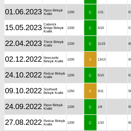
01.06.2023
Ripon Birleşik
1200
Ç:
1/11
6
Krallık
Catterick
15.05.2023
Bridge Birleşik
1200
Ç:
5/10
5
Krallık
22.04.2023
Thirsk Birleşik
1200
Ç:
11/15
6
Krallık
02.12.2022
Newcastle
1200
S:
13/13
5
Birleşik Krallık
24.10.2022
Redcar Birleşik
1200
Ç:
5/10
6
Krallık
09.10.2022
Southwell
1250
S:
9/11
5
Birleşik Krallık
24.09.2022
Ripon Birleşik
1200
Ç:
1/8
5
Krallık
27.08.2022
Redcar Birleşik
1200
Ç:
1/10
6
Krallık