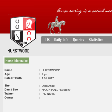
TJK
Daily Info
Queries
Statistics
HURSTWOOD
Horse Information
Name
HURSTWOOD
Age
9 yo h
Date Of Birth
1.01.2017
Sire
Dark Angel
Dam / Sire
HAIGH HALL / Kyllachy
Trainer
P D NIVEN
Owner