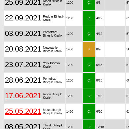
25.09.2021
Ripon Birleşik
1200
Ç:
6/6
5
Krallık
22.09.2021
Redcar Birleşik
1200
Ç:
4/12
6
Krallık
03.09.2021
Pontefract
1200
Ç:
4/12
5
Birleşik Krallık
20.08.2021
Newcastle
1400
S:
8/9
5
Birleşik Krallık
23.07.2021
York Birleşik
1200
Ç:
6/13
5
Krallık
28.06.2021
Pontefract
1200
Ç:
8/13
6
Birleşik Krallık
17.06.2021
Ripon Birleşik
1200
Ç:
1/15
5
Krallık
25.05.2021
Musselburgh
1430
Ç:
6/10
6
Birleşik Krallık
08.05.2021
Thirsk Birleşik
1200
Ç:
12/18
5
Krallık