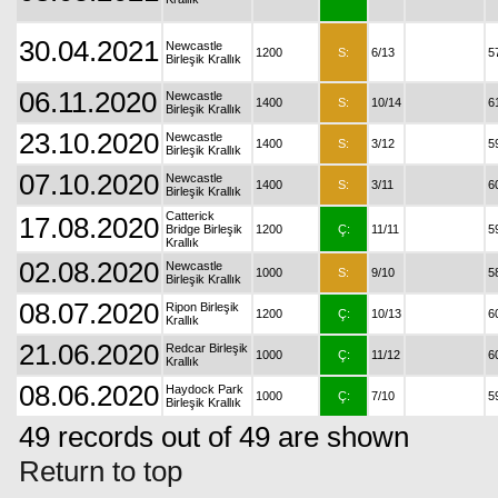
30.04.2021
Newcastle
1200
S:
6/13
5
Birleşik Krallık
06.11.2020
Newcastle
1400
S:
10/14
6
Birleşik Krallık
23.10.2020
Newcastle
1400
S:
3/12
5
Birleşik Krallık
07.10.2020
Newcastle
1400
S:
3/11
6
Birleşik Krallık
Catterick
17.08.2020
Bridge Birleşik
1200
Ç:
11/11
5
Krallık
02.08.2020
Newcastle
1000
S:
9/10
5
Birleşik Krallık
08.07.2020
Ripon Birleşik
1200
Ç:
10/13
6
Krallık
21.06.2020
Redcar Birleşik
1000
Ç:
11/12
6
Krallık
08.06.2020
Haydock Park
1000
Ç:
7/10
5
Birleşik Krallık
49 records out of 49 are shown
Return to top