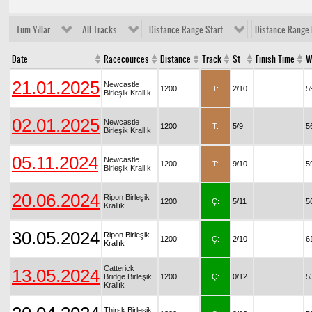
Tüm Yıllar
All Tracks
Distance Range Start
Distance Range 
Date
Racecources
Distance
Track
St
Finish Time
W
21.01.2025
Newcastle
1200
T:
2/10
5
Birleşik Krallık
02.01.2025
Newcastle
1200
T:
5/9
5
Birleşik Krallık
05.11.2024
Newcastle
1200
T:
9/10
5
Birleşik Krallık
20.06.2024
Ripon Birleşik
1200
Ç:
5/11
5
Krallık
30.05.2024
Ripon Birleşik
1200
Ç:
2/10
6
Krallık
Catterick
13.05.2024
Bridge Birleşik
1200
Ç:
0/12
5
Krallık
Thirsk Birleşik