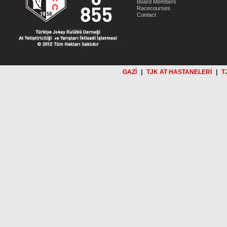
Board Members
Racecourses
Contact
GAZİ
|
TJK AT HASTANELERİ
|
T