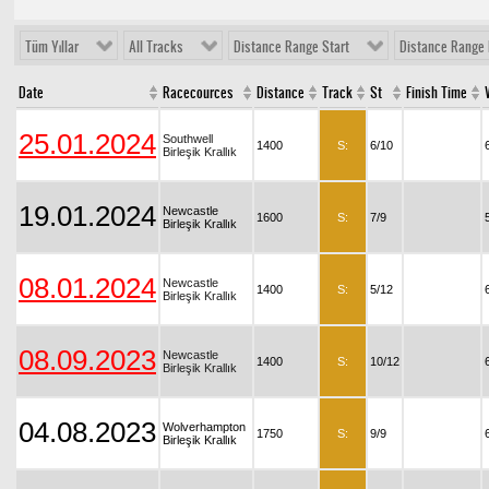
Tüm Yıllar
All Tracks
Distance Range Start
Distance Range 
Date
Racecources
Distance
Track
St
Finish Time
25.01.2024
Southwell
1400
S:
6/10
Birleşik Krallık
19.01.2024
Newcastle
1600
S:
7/9
Birleşik Krallık
08.01.2024
Newcastle
1400
S:
5/12
Birleşik Krallık
08.09.2023
Newcastle
1400
S:
10/12
Birleşik Krallık
04.08.2023
Wolverhampton
1750
S:
9/9
Birleşik Krallık