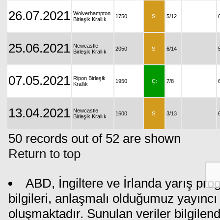
26.07.2021
Wolverhampton
1750
S:
5/12
Birleşik Krallık
25.06.2021
Newcastle
2050
S:
6/14
Birleşik Krallık
07.05.2021
Ripon Birleşik
1950
Ç:
7/8
Krallık
13.04.2021
Newcastle
1600
S:
3/13
Birleşik Krallık
50 records out of 52 are shown
Return to top
ABD, İngiltere ve İrlanda yarış pr
bilgileri, anlaşmalı olduğumuz yayıncı 
oluşmaktadır. Sunulan veriler bilgilen