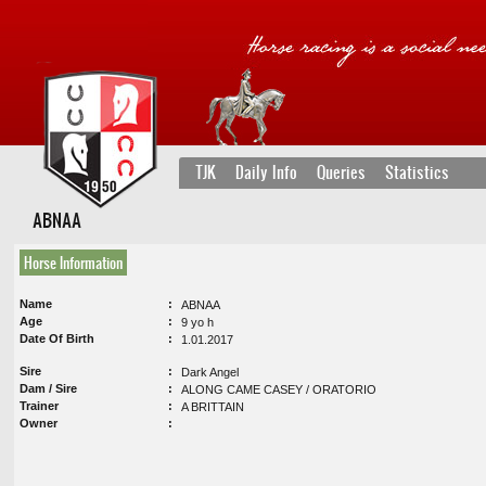
TJK
Daily Info
Queries
Statistics
ABNAA
Horse Information
Name
ABNAA
Age
9 yo h
Date Of Birth
1.01.2017
Sire
Dark Angel
Dam / Sire
ALONG CAME CASEY / ORATORIO
Trainer
A BRITTAIN
Owner