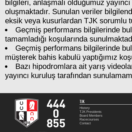
bilgileri, anlaşmalı olduğumuz yayıncı 
oluşmaktadır. Sunulan veriler bilgilen
eksik veya kusurlardan TJK sorumlu t
Geçmiş performans bilgilerinde bul
tamamladığı koşularında sunulmaktadı
Geçmiş performans bilgilerinde bu
müşterek bahis kabulü yaptığımız koş
Bazı hipodromlara ait yarış videola
yayıncı kuruluş tarafından sunulamam
TJK
History
TJK Presidents
Board Members
Racecourses
Contact