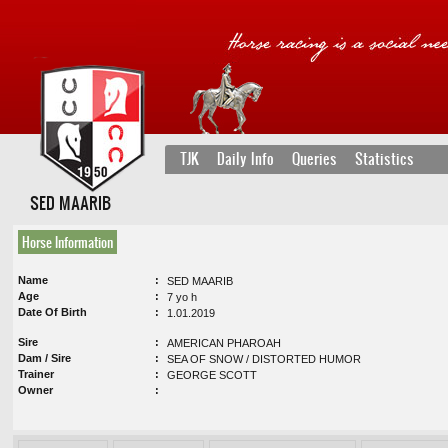
TJK
Daily Info
Queries
Statistics
SED MAARIB
Horse Information
Name
SED MAARIB
Age
7 yo h
Date Of Birth
1.01.2019
Sire
AMERICAN PHAROAH
Dam / Sire
SEA OF SNOW / DISTORTED HUMOR
Trainer
GEORGE SCOTT
Owner