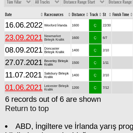
Tüm Yıllar
All Tracks
Distance Range Start
Distance Range 
Date
Racecources
Distance
Track
St
Finish Time
16.06.2022
Wexford İrlanda
1600
Ç:
22/30
23.09.2021
Newmarket
1600
Ç:
6/7
Birleşik Krallık
08.09.2021
Doncaster
1400
Ç:
2/10
Birleşik Krallık
27.07.2021
Beverley Birleşik
1500
Ç:
1/11
Krallık
11.07.2021
Salisbury Birleşik
1400
Ç:
2/10
Krallık
01.06.2021
Leicester Birleşik
1200
Ç:
7/12
Krallık
6 records out of 6 are shown
Return to top
ABD, İngiltere ve İrlanda yarış pr