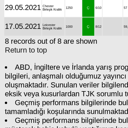
29.05.2021
Chester
1250
Ç:
6/10
57
Birleşik Krallık
17.05.2021
Leicester
1000
Ç:
8/12
59
Birleşik Krallık
8 records out of 8 are shown
Return to top
ABD, İngiltere ve İrlanda yarış pr
bilgileri, anlaşmalı olduğumuz yayıncı 
oluşmaktadır. Sunulan veriler bilgilen
eksik veya kusurlardan TJK sorumlu t
Geçmiş performans bilgilerinde bul
tamamladığı koşularında sunulmaktadı
Geçmiş performans bilgilerinde bu