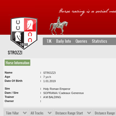
TJK
Daily Info
Queries
Statistics
STROZZI
Horse Information
Name
STROZZI
Age
7 yo h
Date Of Birth
1.01.2019
Sire
Holy Roman Emperor
Dam / Sire
SOPRANA / Cadeaux Genereux
Trainer
A M BALDING
Owner
Tüm Yıllar
All Tracks
Distance Range Start
Distance Range 