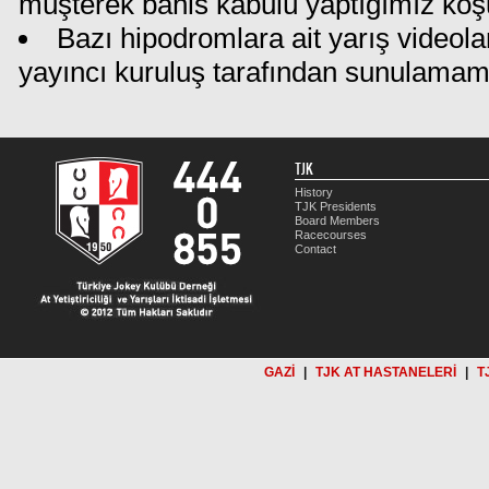
müşterek bahis kabulü yaptığımız koş
Bazı hipodromlara ait yarış videola
yayıncı kuruluş tarafından sunulamam
TJK
History
TJK Presidents
Board Members
Racecourses
Contact
GAZİ
|
TJK AT HASTANELERİ
|
T