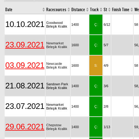
Date
Racecources
Distance
Track
St
Finish Time
We
10.10.2021
Goodwood
1400
Ç:
6/12
58
Birleşik Krallık
23.09.2021
Newmarket
1600
Ç:
5/7
56
Birleşik Krallık
03.09.2021
Newcastle
1600
S:
4/9
58
Birleşik Krallık
21.08.2021
Sandown Park
1400
Ç:
3/6
58
Birleşik Krallık
23.07.2021
Newmarket
1400
Ç:
2/8
56
Birleşik Krallık
29.06.2021
Chepstow
1400
Ç:
1/13
59
Birleşik Krallık