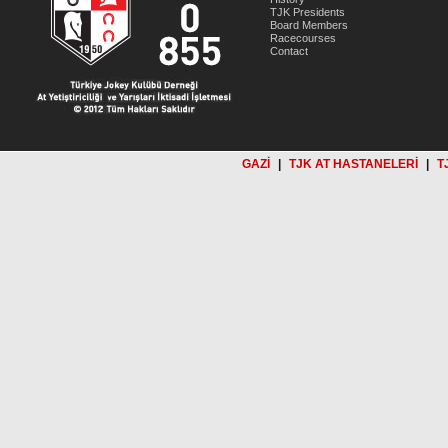
TJK Presidents
Board Members
Racecourses
Contact
GAZİ
|
TJK AT HASTANELERİ
|
T