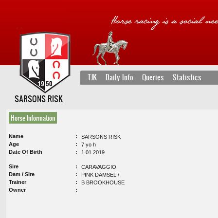
TJK
Daily Info
Queries
Statistics
SARSONS RISK
Horse Information
Name
SARSONS RISK
Age
7 yo h
Date Of Birth
1.01.2019
Sire
CARAVAGGIO
Dam / Sire
PINK DAMSEL /
Trainer
B BROOKHOUSE
Owner