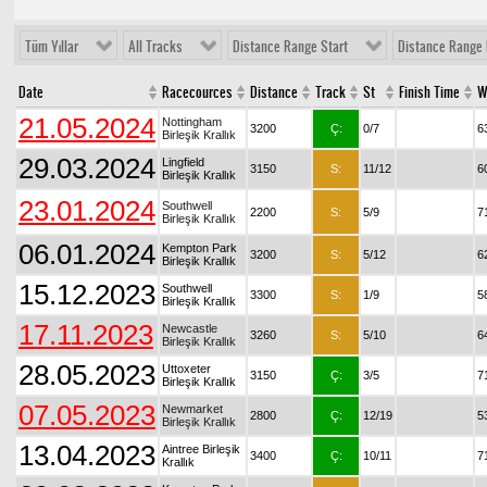
Tüm Yıllar
All Tracks
Distance Range Start
Distance Range 
Date
Racecources
Distance
Track
St
Finish Time
W
21.05.2024
Nottingham
3200
Ç:
0/7
6
Birleşik Krallık
29.03.2024
Lingfield
3150
S:
11/12
6
Birleşik Krallık
23.01.2024
Southwell
2200
S:
5/9
7
Birleşik Krallık
06.01.2024
Kempton Park
3200
S:
5/12
6
Birleşik Krallık
15.12.2023
Southwell
3300
S:
1/9
5
Birleşik Krallık
17.11.2023
Newcastle
3260
S:
5/10
6
Birleşik Krallık
28.05.2023
Uttoxeter
3150
Ç:
3/5
7
Birleşik Krallık
07.05.2023
Newmarket
2800
Ç:
12/19
5
Birleşik Krallık
13.04.2023
Aintree Birleşik
3400
Ç:
10/11
7
Krallık