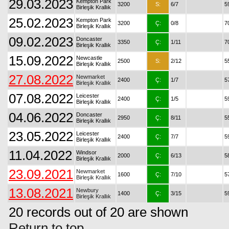
29.03.2023
Kempton Park
3200
S:
6/7
5
Birleşik Krallık
25.02.2023
Kempton Park
3200
Ç:
0/8
7
Birleşik Krallık
09.02.2023
Doncaster
3350
Ç:
1/11
7
Birleşik Krallık
15.09.2022
Newcastle
2500
S:
2/12
5
Birleşik Krallık
27.08.2022
Newmarket
2400
Ç:
1/7
5
Birleşik Krallık
07.08.2022
Leicester
2400
Ç:
1/5
5
Birleşik Krallık
04.06.2022
Doncaster
2950
Ç:
8/11
5
Birleşik Krallık
23.05.2022
Leicester
2400
Ç:
7/7
5
Birleşik Krallık
11.04.2022
Windsor
2000
Ç:
6/13
5
Birleşik Krallık
23.09.2021
Newmarket
1600
Ç:
7/10
5
Birleşik Krallık
13.08.2021
Newbury
1400
Ç:
3/15
5
Birleşik Krallık
20 records out of 20 are shown
Return to top