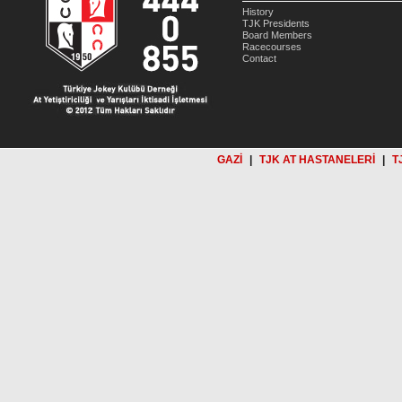
History
TJK Presidents
Board Members
Racecourses
Contact
GAZİ
|
TJK AT HASTANELERİ
|
T