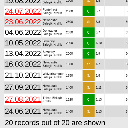
19.08.2022
1900
S:
3/8
6
Birleşik Krallık
24.07.2022
Pontefract
2000
Ç:
5/7
5
Birleşik Krallık
23.06.2022
Newcastle
2500
S:
6/8
5
Birleşik Krallık
04.06.2022
Doncaster
2050
Ç:
5/7
5
Birleşik Krallık
10.05.2022
Beverley
2000
Ç:
1/10
6
Birleşik Krallık
13.04.2022
Beverley
2000
Ç:
2/9
6
Birleşik Krallık
16.03.2022
Newcastle
1600
S:
1/7
5
Birleşik Krallık
21.10.2021
Wolverhampton
1750
S:
2/8
5
Birleşik Krallık
27.09.2021
Newcastle
1400
S:
3/11
5
Birleşik Krallık
27.08.2021
Thirsk Birleşik
1620
Ç:
3/13
5
Krallık
24.06.2021
Newcastle
1400
S:
2/13
5
Birleşik Krallık
20 records out of 20 are shown