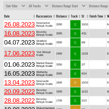
Tüm Yıllar
All Tracks
Distance Range Start
Distance Range 
Date
Racecources
Distance
Track
St
Finish Time
W
26.08.2023
Newmarket
2000
Ç:
10/10
6
Birleşik Krallık
16.08.2023
Beverley
2000
Ç:
4/11
6
Birleşik Krallık
04.07.2023
Stratford
3300
Ç:
6/8
7
Birleşik Krallık
17.06.2023
York Birleşik
2400
Ç:
12/15
6
Krallık
01.06.2023
Market Rasen
3350
Ç:
2/7
6
Birleşik Krallık
16.05.2023
Wetherby
2000
Ç:
9/14
6
Birleşik Krallık
13.04.2023
Newcastle
1600
S:
10/10
6
Birleşik Krallık
20.09.2022
Beverley
1500
Ç:
11/12
6
Birleşik Krallık
28.08.2022
Beverley
1700
Ç:
2/13
6
Birleşik Krallık
Wolverhampton