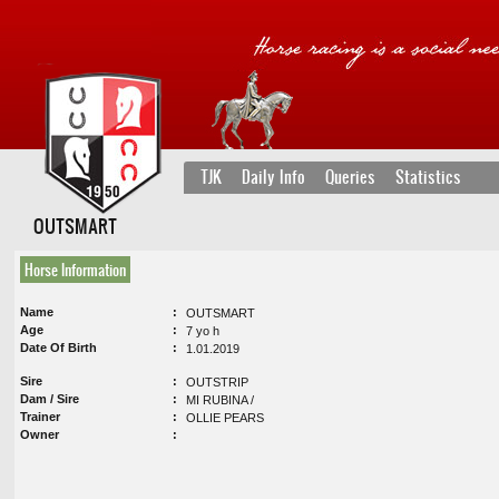
TJK
Daily Info
Queries
Statistics
OUTSMART
Horse Information
Name
OUTSMART
Age
7 yo h
Date Of Birth
1.01.2019
Sire
OUTSTRIP
Dam / Sire
MI RUBINA /
Trainer
OLLIE PEARS
Owner