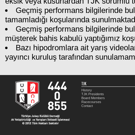
eksik veya kusurlardan TJK sorumlu t
Geçmiş performans bilgilerinde bul
tamamladığı koşularında sunulmaktadı
Geçmiş performans bilgilerinde bu
müşterek bahis kabulü yaptığımız koş
Bazı hipodromlara ait yarış videola
yayıncı kuruluş tarafından sunulamam
TJK
History
TJK Presidents
Board Members
Racecourses
Contact