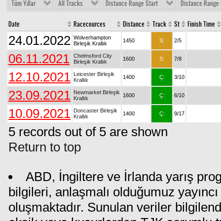
Tüm Yıllar
All Tracks
Distance Range Start
Distance Range 
Date
Racecources
Distance
Track
St
Finish Time
24.01.2022
Wolverhampton
1450
S:
2/5
Birleşik Krallık
06.11.2021
Chelmsford City
1600
S:
7/8
Birleşik Krallık
12.10.2021
Leicester Birleşik
1400
Ç:
3/10
Krallık
23.09.2021
Newmarket Birleşik
1600
Ç:
6/10
Krallık
10.09.2021
Doncaster Birleşik
1400
Ç:
9/17
Krallık
5 records out of 5 are shown
Return to top
ABD, İngiltere ve İrlanda yarış pr
bilgileri, anlaşmalı olduğumuz yayıncı 
oluşmaktadır. Sunulan veriler bilgilen