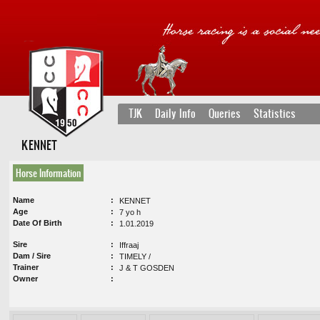
TJK
Daily Info
Queries
Statistics
KENNET
Horse Information
Name
KENNET
Age
7 yo h
Date Of Birth
1.01.2019
Sire
Iffraaj
Dam / Sire
TIMELY /
Trainer
J & T GOSDEN
Owner