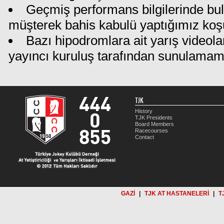
Geçmiş performans bilgilerinde bu
müşterek bahis kabulü yaptığımız koş
Bazı hipodromlara ait yarış videola
yayıncı kuruluş tarafından sunulamam
TJK
History
TJK Presidents
Board Members
Racecourses
Contact
GAZİ
|
TJK AT HASTANELERİ
|
T