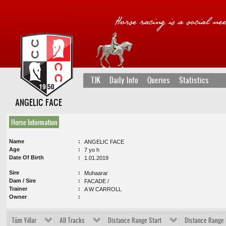
TJK
Daily Info
Queries
Statistics
ANGELIC FACE
Horse Information
Name
ANGELIC FACE
Age
7 yo h
Date Of Birth
1.01.2019
Sire
Muhaarar
Dam / Sire
FACADE /
Trainer
A W CARROLL
Owner
Tüm Yıllar
All Tracks
Distance Range Start
Distance Range 