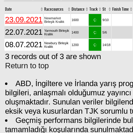
Date
Racecources
Distance
Track
St
Finish Time
23.09.2021
Newmarket
1600
Ç:
9/10
Birleşik Krallık
22.07.2021
Yarmouth Birleşik
1400
Ç:
5/6
Krallık
08.07.2021
Newbury Birleşik
1200
Ç:
14/18
Krallık
3 records out of 3 are shown
Return to top
ABD, İngiltere ve İrlanda yarış pr
bilgileri, anlaşmalı olduğumuz yayıncı 
oluşmaktadır. Sunulan veriler bilgilen
eksik veya kusurlardan TJK sorumlu t
Geçmiş performans bilgilerinde bul
tamamladığı koşularında sunulmaktadı