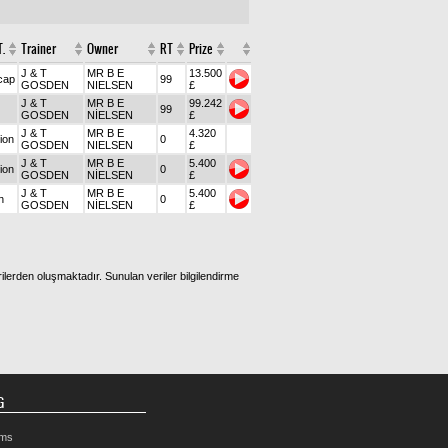
.
Trainer
Owner
RT
Prize
J & T
MR B E
13.500
cap
99
GOSDEN
NIELSEN
£
J & T
MR B E
99.242
99
GOSDEN
NİELSEN
£
J & T
MR B E
4.320
ion
0
GOSDEN
NIELSEN
£
J & T
MR B E
5.400
ion
0
GOSDEN
NİELSEN
£
J & T
MR B E
5.400
n
0
GOSDEN
NİELSEN
£
ilerden oluşmaktadır. Sunulan veriler bilgilendirme
G
rms