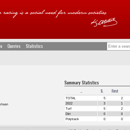
fo
Queries
Statistics
Summary Statistics
...
S.
First
TOTAL
5
2
2022
3
1
shaan
Turf
5
2
Dirt
0
0
Polytrack
0
0