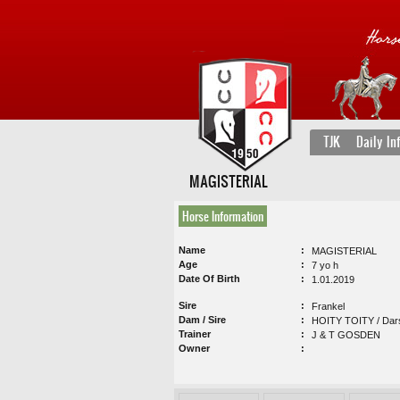
TJK
Daily In
MAGISTERIAL
Horse Information
Name
MAGISTERIAL
Age
7 yo h
Date Of Birth
1.01.2019
Sire
Frankel
Dam / Sire
HOITY TOITY / Dar
Trainer
J & T GOSDEN
Owner