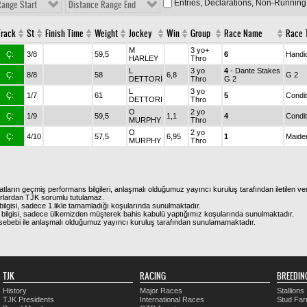
Entries, Declarations, Non-Running
Range Start
Distance Range End
Track
St
Finish Time
Weight
Jockey
Win
Group
Race Name
Race T
M
3 yo+
Ç:
3/8
59,5
6
Handi
HARLEY
Thro
L
3 yo
4
- Dante Stakes
Ç:
8/8
58
6,8
G 2
DETTORİ
Thro
G 2
L
3 yo
Ç:
1/7
61
5
Condit
DETTORI
Thro
O
2 yo
Ç:
1/9
59,5
1,1
4
Condit
MURPHY
Thro
O
2 yo
Ç:
4/10
57,5
6,95
1
Maide
MURPHY
Thro
atların geçmiş performans bilgileri, anlaşmalı olduğumuz yayıncı kuruluş tarafından iletilen ver
urlardan TJK sorumlu tutulamaz.
ilgisi, sadece 1.likle tamamladığı koşularında sunulmaktadır.
bilgisi, sadece ülkemizden müşterek bahis kabulü yaptığımız koşularında sunulmaktadır.
arı sebebi ile anlaşmalı olduğumuz yayıncı kuruluş tarafından sunulamamaktadır.
TJK
RACING
BREEDIN
History
Major Races
Stallions
TJK Presidents
International Races
Stud Fa