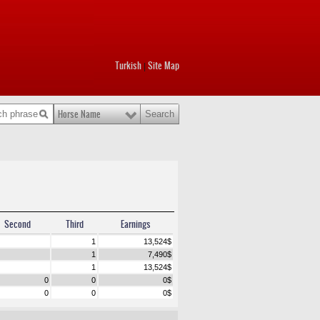
Turkish
Site Map
|
Horse Name
Second
Third
Earnings
1
13,524
$
1
7,490
$
1
13,524
$
0
0
0
$
0
0
0
$