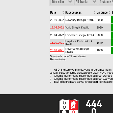
Tüm Yıllar
All Tracks
Distance 
Date
Racecources
Distance
22.10.2022
Newbury Birleşik Krallık
2000
12.05.2022
York Birleşik Krallık
2050
23.04.2022
Leicester Birleşik Krallık
2000
Haydock Park Birleşik
15.10.2021
1640
Krallık
Newmarket Birleşik
23.09.2021
1600
Krallık
5 records out of 5 are shown
Return to top
ABD, İngiltere ve İrlanda yarış programlarındaki 
amaçlı olup, verilerde oluşabilecek eksik veya kus
Geçmiş performans bilgilerinde bulunan Derece b
Geçmiş performans bilgilerinde bulunan Ganyan 
Bazı hipodromlara ait yarış videoları telif hakl