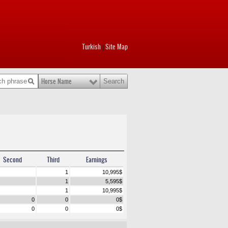
Turkish
Site Map
|
Horse Name
Second
Third
Earnings
1
10,995
$
1
5,595
$
1
10,995
$
0
0
0
$
0
0
0
$