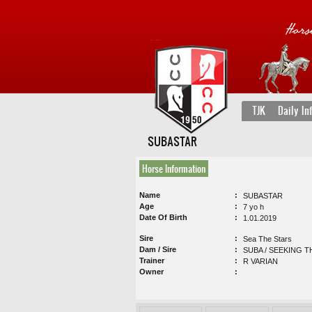
TJK
Daily In
SUBASTAR
Horse Information
Name
SUBASTAR
Age
7 yo h
Date Of Birth
1.01.2019
Sire
Sea The Stars
Dam / Sire
SUBA / SEEKING 
Trainer
R VARIAN
Owner