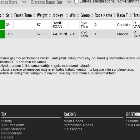
Entries, Declarations, Non-Running
Range Start
Distance Range End
k
St
Finish Time
Weight
Jockey
Win
Group
Race Name
Race T.
Trai
DAVID
3 yo
R
3/4
57
2
Condition
EGAN
Thro
VAR
2 yo
R
1/10
57,5
A ATZENİ
7,15
1
Maiden
Thro
VAR
atların geçmiş performans bilgileri, anlaşmalı olduğumuz yayıncı kuruluş tarafından iletilen ver
urlardan TJK sorumlu tutulamaz.
ilgisi, sadece 1.likle tamamladığı koşularında sunulmaktadır.
bilgisi, sadece ülkemizden müşterek bahis kabulü yaptığımız koşularında sunulmaktadır.
arı sebebi ile anlaşmalı olduğumuz yayıncı kuruluş tarafından sunulamamaktadır.
TJK
RACING
BREEDIN
History
Major Races
Stallions
TJK Presidents
International Races
Stud Fa
Board Members
OTB Agents
Racecourses
Contact