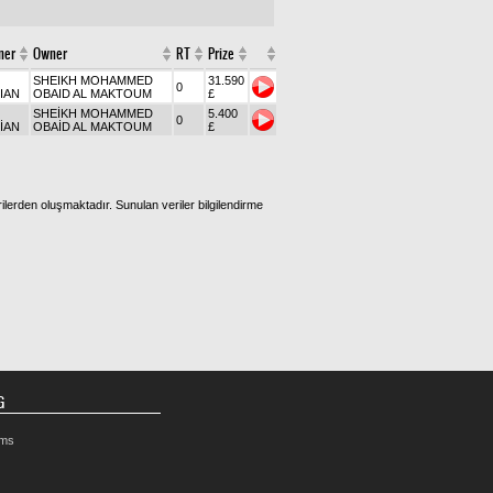
ner
Owner
RT
Prize
SHEIKH MOHAMMED
31.590
0
IAN
OBAID AL MAKTOUM
£
SHEİKH MOHAMMED
5.400
0
İAN
OBAİD AL MAKTOUM
£
ilerden oluşmaktadır. Sunulan veriler bilgilendirme
G
rms