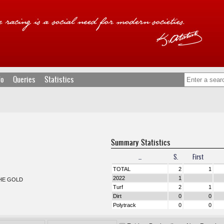
fo
Queries
Statistics
Summary Statistics
...
S.
First
TOTAL
2
1
2022
1
THE GOLD
Turf
2
1
Dirt
0
0
Polytrack
0
0