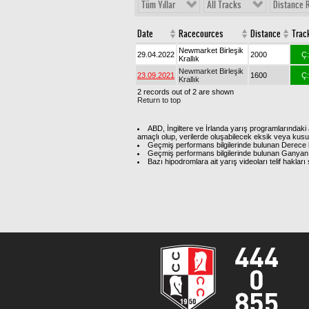
Tüm Yıllar
All Tracks
Distance 
Date
Racecources
Distance
Trac
Newmarket Birleşik
29.04.2022
2000
Ç:
Krallık
Newmarket Birleşik
23.09.2021
1600
Ç:
Krallık
2 records out of 2 are shown
Return to top
ABD, İngiltere ve İrlanda yarış programlarındaki 
amaçlı olup, verilerde oluşabilecek eksik veya kus
Geçmiş performans bilgilerinde bulunan Derece b
Geçmiş performans bilgilerinde bulunan Ganyan 
Bazı hipodromlara ait yarış videoları telif hakl