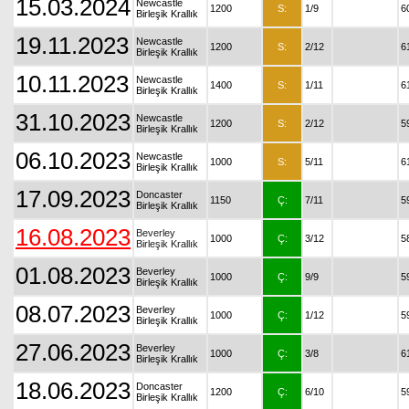
15.03.2024
Newcastle
1200
S:
1/9
6
Birleşik Krallık
19.11.2023
Newcastle
1200
S:
2/12
6
Birleşik Krallık
10.11.2023
Newcastle
1400
S:
1/11
6
Birleşik Krallık
31.10.2023
Newcastle
1200
S:
2/12
5
Birleşik Krallık
06.10.2023
Newcastle
1000
S:
5/11
6
Birleşik Krallık
17.09.2023
Doncaster
1150
Ç:
7/11
5
Birleşik Krallık
16.08.2023
Beverley
1000
Ç:
3/12
5
Birleşik Krallık
01.08.2023
Beverley
1000
Ç:
9/9
5
Birleşik Krallık
08.07.2023
Beverley
1000
Ç:
1/12
5
Birleşik Krallık
27.06.2023
Beverley
1000
Ç:
3/8
6
Birleşik Krallık
18.06.2023
Doncaster
1200
Ç:
6/10
5
Birleşik Krallık