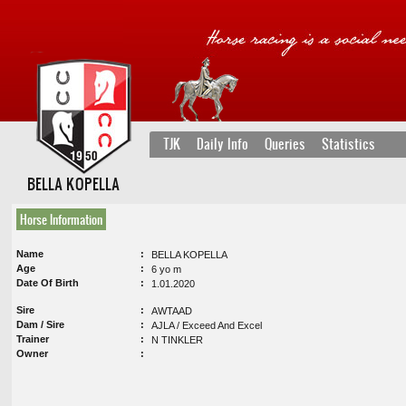
TJK
Daily Info
Queries
Statistics
BELLA KOPELLA
Horse Information
Name
BELLA KOPELLA
Age
6 yo m
Date Of Birth
1.01.2020
Sire
AWTAAD
Dam / Sire
AJLA / Exceed And Excel
Trainer
N TINKLER
Owner