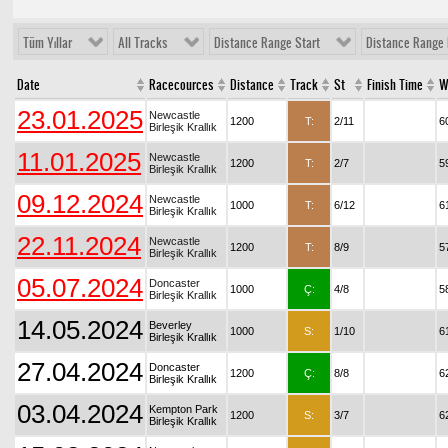
Tüm Yıllar
All Tracks
Distance Range Start
Distance Range 
Date
Racecources
Distance
Track
St
Finish Time
W
23.01.2025
Newcastle
1200
T:
2/11
6
Birleşik Krallık
11.01.2025
Newcastle
1200
T:
2/7
5
Birleşik Krallık
09.12.2024
Newcastle
1000
T:
6/12
6
Birleşik Krallık
22.11.2024
Newcastle
1200
T:
8/9
5
Birleşik Krallık
05.07.2024
Doncaster
1000
Ç:
4/8
5
Birleşik Krallık
14.05.2024
Beverley
1000
S:
1/10
6
Birleşik Krallık
27.04.2024
Doncaster
1200
Ç:
8/8
6
Birleşik Krallık
03.04.2024
Kempton Park
1200
S:
3/7
6
Birleşik Krallık