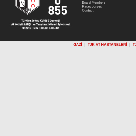
Board Members
Racecourses
Contact
GAZİ
|
TJK AT HASTANELERİ
|
T