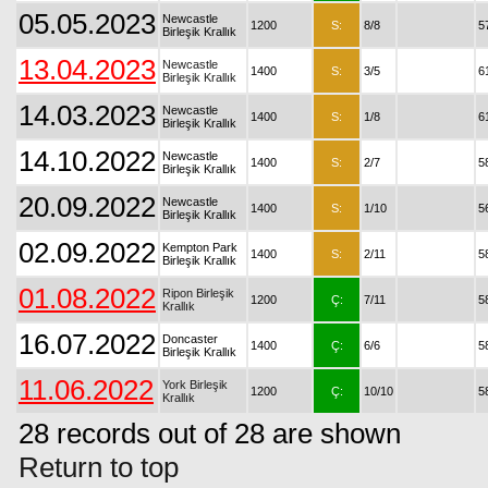
05.05.2023
Newcastle
1200
S:
8/8
5
Birleşik Krallık
13.04.2023
Newcastle
1400
S:
3/5
6
Birleşik Krallık
14.03.2023
Newcastle
1400
S:
1/8
6
Birleşik Krallık
14.10.2022
Newcastle
1400
S:
2/7
5
Birleşik Krallık
20.09.2022
Newcastle
1400
S:
1/10
5
Birleşik Krallık
02.09.2022
Kempton Park
1400
S:
2/11
5
Birleşik Krallık
01.08.2022
Ripon Birleşik
1200
Ç:
7/11
5
Krallık
16.07.2022
Doncaster
1400
Ç:
6/6
5
Birleşik Krallık
11.06.2022
York Birleşik
1200
Ç:
10/10
5
Krallık
28 records out of 28 are shown
Return to top