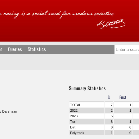
fo
Queries
Statistics
Summary Statistics
...
S.
First
TOTAL
7
1
2022
2
1
/ Darshaan
2023
5
Turf
6
1
Dirt
0
0
Polytrack
1
0