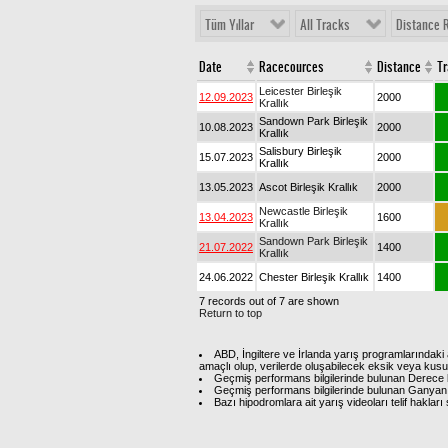
Tüm Yıllar
All Tracks
Distance 
Date
Racecources
Distance
T
Leicester Birleşik
12.09.2023
2000
Krallık
Sandown Park Birleşik
10.08.2023
2000
Krallık
Salisbury Birleşik
15.07.2023
2000
Krallık
13.05.2023
Ascot Birleşik Krallık
2000
Newcastle Birleşik
13.04.2023
1600
Krallık
Sandown Park Birleşik
21.07.2022
1400
Krallık
24.06.2022
Chester Birleşik Krallık
1400
7 records out of 7 are shown
Return to top
ABD, İngiltere ve İrlanda yarış programlarındaki 
amaçlı olup, verilerde oluşabilecek eksik veya kus
Geçmiş performans bilgilerinde bulunan Derece b
Geçmiş performans bilgilerinde bulunan Ganyan 
Bazı hipodromlara ait yarış videoları telif hakl