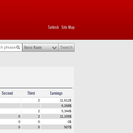
Turkish
Site Map
|
Horse Name
Second
Third
Earnings
2
11,612
$
6,268
$
2
5,344
$
0
2
11,105
$
0
0
0
$
0
0
507
$