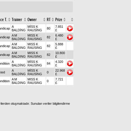
ce T.
Trainer
Owner
RT
Prize
A
MİSS K
7.851
ndicap
80
BALDİNG
RAUSİNG
£
A M
MISS K
6.480
ndicap
82
BALDING
RAUSING
£
A M
MISS K
5.888
ndicap
82
BALDING
RAUSING
£
A M
MISS K
10.800
ndicap
82
BALDING
RAUSING
£
A
MİSS K
4.320
ndition
84
BALDİNG
RAUSİNG
£
A
MİSS K
22.968
sted
0
BALDİNG
RAUSİNG
£
A M
MISS K
7.721
ndition
0
BALDING
RAUSING
£
ilerden oluşmaktadır. Sunulan veriler bilgilendirme