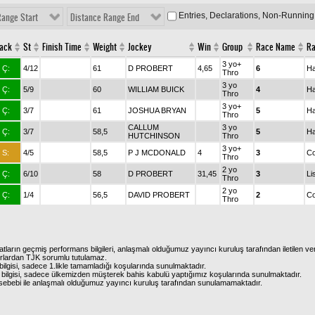
Entries, Declarations, Non-Running
Range Start
Distance Range End
rack
St
Finish Time
Weight
Jockey
Win
Group
Race Name
Ra
3 yo+
Ç:
4/12
61
D PROBERT
4,65
6
Ha
Thro
3 yo
Ç:
5/9
60
WILLIAM BUICK
4
Ha
Thro
3 yo+
Ç:
3/7
61
JOSHUA BRYAN
5
Ha
Thro
CALLUM
3 yo
Ç:
3/7
58,5
5
Ha
HUTCHINSON
Thro
3 yo+
S:
4/5
58,5
P J MCDONALD
4
3
Co
Thro
2 yo
Ç:
6/10
58
D PROBERT
31,45
3
Li
Thro
2 yo
Ç:
1/4
56,5
DAVID PROBERT
2
Co
Thro
atların geçmiş performans bilgileri, anlaşmalı olduğumuz yayıncı kuruluş tarafından iletilen ver
urlardan TJK sorumlu tutulamaz.
ilgisi, sadece 1.likle tamamladığı koşularında sunulmaktadır.
bilgisi, sadece ülkemizden müşterek bahis kabulü yaptığımız koşularında sunulmaktadır.
arı sebebi ile anlaşmalı olduğumuz yayıncı kuruluş tarafından sunulamamaktadır.