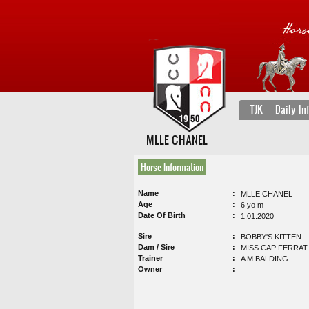
TJK
Daily In
MLLE CHANEL
Horse Information
Name
MLLE CHANEL
Age
6 yo m
Date Of Birth
1.01.2020
Sire
BOBBY'S KITTEN
Dam / Sire
MISS CAP FERRAT 
Trainer
A M BALDING
Owner