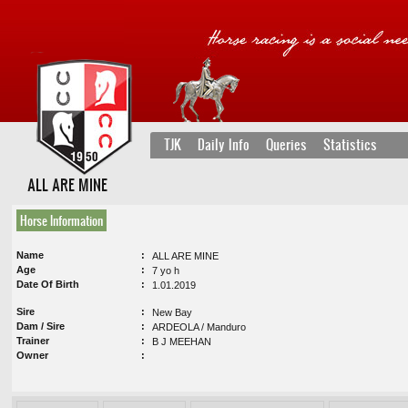
TJK
Daily Info
Queries
Statistics
ALL ARE MINE
Horse Information
Name
ALL ARE MINE
Age
7 yo h
Date Of Birth
1.01.2019
Sire
New Bay
Dam / Sire
ARDEOLA / Manduro
Trainer
B J MEEHAN
Owner