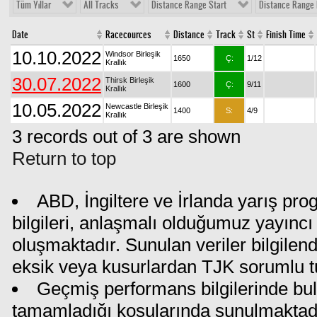
Tüm Yıllar
All Tracks
Distance Range Start
Distance Range 
Date
Racecources
Distance
Track
St
Finish Time
10.10.2022
Windsor Birleşik
1650
Ç:
1/12
Krallık
30.07.2022
Thirsk Birleşik
1600
Ç:
9/11
Krallık
10.05.2022
Newcastle Birleşik
1400
S:
4/9
Krallık
3 records out of 3 are shown
Return to top
ABD, İngiltere ve İrlanda yarış pr
bilgileri, anlaşmalı olduğumuz yayıncı 
oluşmaktadır. Sunulan veriler bilgilen
eksik veya kusurlardan TJK sorumlu t
Geçmiş performans bilgilerinde bul
tamamladığı koşularında sunulmaktadı