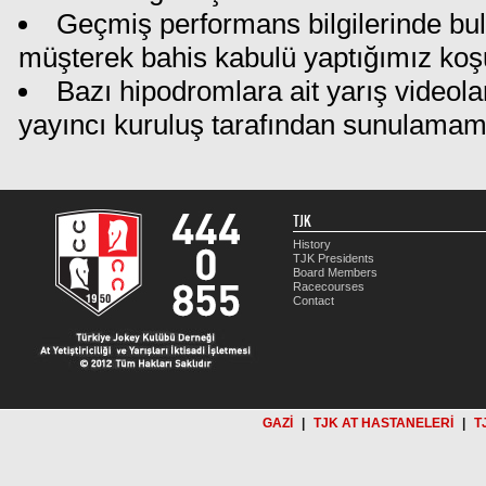
Geçmiş performans bilgilerinde bu
müşterek bahis kabulü yaptığımız koş
Bazı hipodromlara ait yarış videola
yayıncı kuruluş tarafından sunulamam
TJK
History
TJK Presidents
Board Members
Racecourses
Contact
GAZİ
|
TJK AT HASTANELERİ
|
T