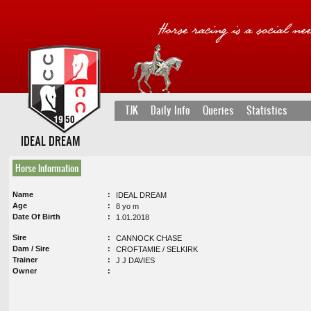
TJK
Daily Info
Queries
Statistics
IDEAL DREAM
Horse Information
Name
IDEAL DREAM
Age
8 yo m
Date Of Birth
1.01.2018
Sire
CANNOCK CHASE
Dam / Sire
CROFTAMIE / SELKIRK
Trainer
J J DAVIES
Owner