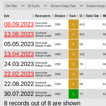
Tüm Yıllar
All Tracks
Distance Range Start
Distance Range 
Date
Racecources
Distance
Track
St
Finish Time
We
08.09.2023
Newcastle
2500
S:
6/10
61
Birleşik Krallık
13.06.2023
Southwell
2820
S:
6/12
58
Birleşik Krallık
05.05.2023
Newcastle
2050
S:
5/9
61
Birleşik Krallık
13.04.2023
Newcastle
2500
S:
1/12
59
Birleşik Krallık
24.03.2023
Newcastle
2050
S:
7/9
58
Birleşik Krallık
22.02.2023
Newcastle
2040
S:
5/6
57
Birleşik Krallık
22.08.2022
Southwell
2250
S:
5/6
61
Birleşik Krallık
30.07.2022
Doncaster
2050
Ç:
7/7
61
Birleşik Krallık
8 records out of 8 are shown