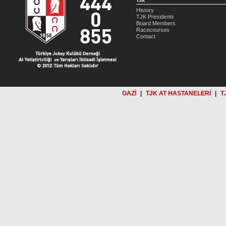
History
TJK Presidents
Board Members
Racecourses
Contact
GAZİ
|
TJK AT HASTANELERİ
|
T