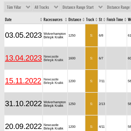
Tüm Yıllar
All Tracks
Distance Range Start
Distance Range 
Date
Racecources
Distance
Track
St
Finish Time
W
03.05.2023
Wolverhampton
1250
S:
6/8
61
Birleşik Krallık
13.04.2023
Newcastle
1600
S:
6/7
60
Birleşik Krallık
15.11.2022
Newcastle
1200
S:
7/11
5
Birleşik Krallık
31.10.2022
Wolverhampton
1250
S:
2/13
5
Birleşik Krallık
20.09.2022
Newcastle
1200
S:
4/11
5
Birleşik Krallık