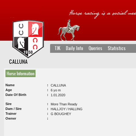
TJK
Daily Info
Queries
Statistics
CALLUNA
Horse Information
Name
CALLUNA
Age
6 yo m
Date Of Birth
1.01.2020
Sire
More Than Ready
Dam / Sire
HALLJOY / HALLING
Trainer
G BOUGHEY
Owner