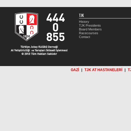
TJK
History
TJK Presidents
Board Members
Racecourses
Contact
GAZİ
|
TJK AT HASTANELERİ
|
T