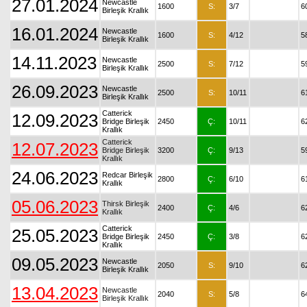
27.01.2024
Newcastle
1600
S:
3/7
6
Birleşik Krallık
16.01.2024
Newcastle
1600
S:
4/12
5
Birleşik Krallık
14.11.2023
Newcastle
2500
S:
7/12
5
Birleşik Krallık
26.09.2023
Newcastle
2500
S:
10/11
6
Birleşik Krallık
Catterick
12.09.2023
Bridge Birleşik
2450
Ç:
10/11
6
Krallık
Catterick
12.07.2023
Bridge Birleşik
3200
Ç:
9/13
5
Krallık
24.06.2023
Redcar Birleşik
2800
Ç:
6/10
6
Krallık
05.06.2023
Thirsk Birleşik
2400
Ç:
4/6
6
Krallık
Catterick
25.05.2023
Bridge Birleşik
2450
Ç:
3/8
6
Krallık
09.05.2023
Newcastle
2050
S:
9/10
6
Birleşik Krallık
13.04.2023
Newcastle
2040
S:
5/8
6
Birleşik Krallık