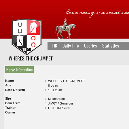
TJK
Daily Info
Queries
Statistics
WHERES THE CRUMPET
Horse Information
Name
WHERES THE CRUMPET
Age
8 yo m
Date Of Birth
1.01.2018
Sire
Mukhadram
Dam / Sire
JIVRY / Generous
Trainer
D THOMPSON
Owner