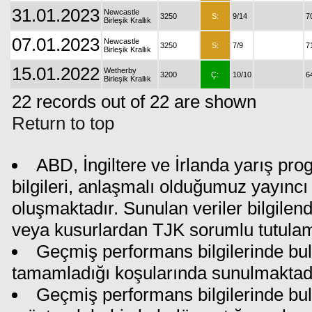
31.01.2023
Newcastle
3250
S:
9/14
7
Birleşik Krallık
07.01.2023
Newcastle
3250
S:
7/9
7
Birleşik Krallık
15.01.2022
Wetherby
3200
Ç:
10/10
6
Birleşik Krallık
22 records out of 22 are shown
Return to top
ABD, İngiltere ve İrlanda yarış pr
bilgileri, anlaşmalı olduğumuz yayıncı 
oluşmaktadır. Sunulan veriler bilgilen
veya kusurlardan TJK sorumlu tutula
Geçmiş performans bilgilerinde bul
tamamladığı koşularında sunulmaktadı
Geçmiş performans bilgilerinde bu