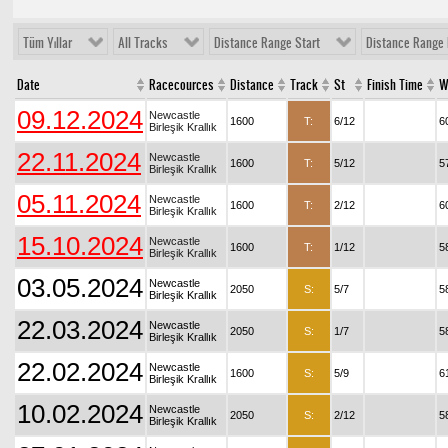
Tüm Yıllar
All Tracks
Distance Range Start
Distance Range 
Date
Racecources
Distance
Track
St
Finish Time
W
09.12.2024
Newcastle
1600
T:
6/12
6
Birleşik Krallık
22.11.2024
Newcastle
1600
T:
5/12
5
Birleşik Krallık
05.11.2024
Newcastle
1600
T:
2/12
6
Birleşik Krallık
15.10.2024
Newcastle
1600
T:
1/12
5
Birleşik Krallık
03.05.2024
Newcastle
2050
S:
5/7
5
Birleşik Krallık
22.03.2024
Newcastle
2050
S:
1/7
5
Birleşik Krallık
22.02.2024
Newcastle
1600
S:
5/9
6
Birleşik Krallık
10.02.2024
Newcastle
2050
S:
2/12
5
Birleşik Krallık