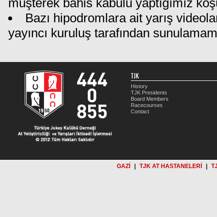
müşterek bahis kabulü yaptığımız koş
Bazı hipodromlara ait yarış videola
yayıncı kuruluş tarafından sunulamam
TJK
History
TJK Presidents
Board Members
Racecourses
Contact
GAZİ
|
TJK AT HASTANELERİ
|
T