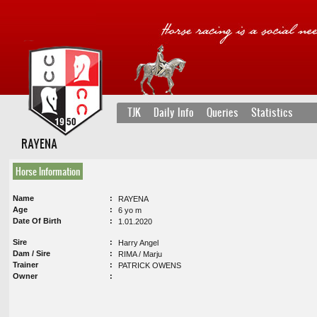
TJK
Daily Info
Queries
Statistics
RAYENA
Horse Information
Name
RAYENA
Age
6 yo m
Date Of Birth
1.01.2020
Sire
Harry Angel
Dam / Sire
RIMA / Marju
Trainer
PATRICK OWENS
Owner