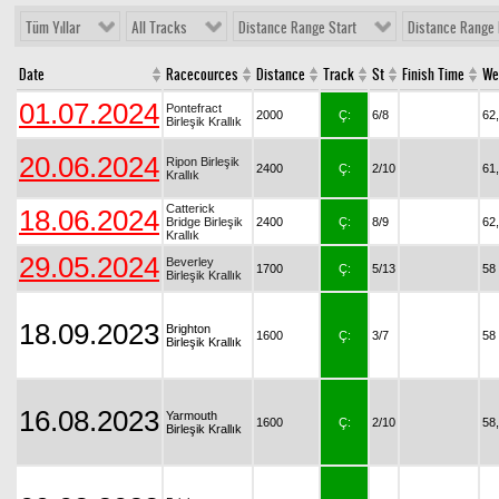
Tüm Yıllar
All Tracks
Distance Range Start
Distance Range 
Date
Racecources
Distance
Track
St
Finish Time
We
01.07.2024
Pontefract
2000
Ç:
6/8
62
Birleşik Krallık
20.06.2024
Ripon Birleşik
2400
Ç:
2/10
61
Krallık
Catterick
18.06.2024
Bridge Birleşik
2400
Ç:
8/9
62
Krallık
29.05.2024
Beverley
1700
Ç:
5/13
58
Birleşik Krallık
18.09.2023
Brighton
1600
Ç:
3/7
58
Birleşik Krallık
16.08.2023
Yarmouth
1600
Ç:
2/10
58
Birleşik Krallık