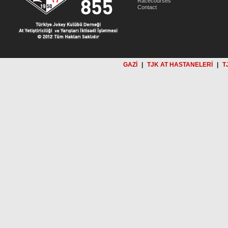
Racecourses
Contact
GAZİ
|
TJK AT HASTANELERİ
|
T