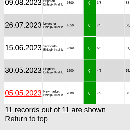
09.08.2023
Brighton
1600
Ç:
3/8
58
Birleşik Krallık
26.07.2023
Leicester
1650
Ç:
7/8
60
Birleşik Krallık
15.06.2023
Yarmouth
2300
Ç:
5/5
61
Birleşik Krallık
30.05.2023
Lingfield
1800
Ç:
4/8
55
Birleşik Krallık
05.05.2023
Newmarket
2000
Ç:
7/9
58
Birleşik Krallık
11 records out of 11 are shown
Return to top