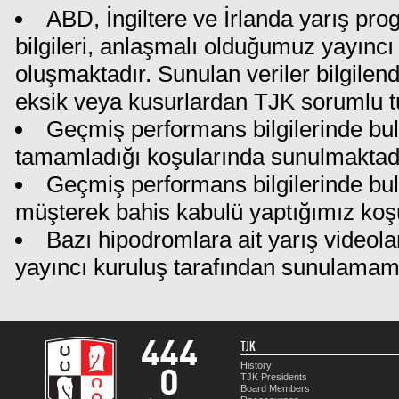
ABD, İngiltere ve İrlanda yarış pr
bilgileri, anlaşmalı olduğumuz yayıncı 
oluşmaktadır. Sunulan veriler bilgilen
eksik veya kusurlardan TJK sorumlu t
Geçmiş performans bilgilerinde bul
tamamladığı koşularında sunulmaktadı
Geçmiş performans bilgilerinde bu
müşterek bahis kabulü yaptığımız koş
Bazı hipodromlara ait yarış videola
yayıncı kuruluş tarafından sunulamam
TJK
History
TJK Presidents
Board Members