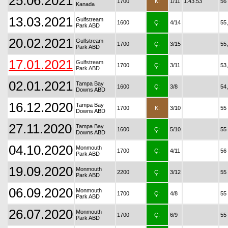
25.06.2021
1700
K:
1/11
1.43.53
56
Kanada
13.03.2021
Gulfstream
1600
Ç:
4/14
55
Park ABD
20.02.2021
Gulfstream
1700
Ç:
3/15
55
Park ABD
17.01.2021
Gulfstream
1700
Ç:
3/11
53
Park ABD
02.01.2021
Tampa Bay
1600
Ç:
3/8
54
Downs ABD
16.12.2020
Tampa Bay
1700
K:
3/10
55
Downs ABD
27.11.2020
Tampa Bay
1600
Ç:
5/10
55
Downs ABD
04.10.2020
Monmouth
1700
Ç:
4/11
56
Park ABD
19.09.2020
Monmouth
2200
Ç:
3/12
55
Park ABD
06.09.2020
Monmouth
1700
Ç:
4/8
55
Park ABD
26.07.2020
Monmouth
1700
Ç:
6/9
55
Park ABD