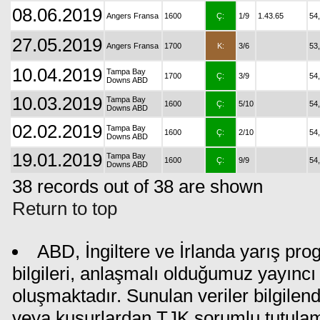
08.06.2019
Angers Fransa
1600
Ç:
1/9
1.43.65
54
27.05.2019
Angers Fransa
1700
K:
3/6
53
10.04.2019
Tampa Bay
1700
Ç:
3/9
54
Downs ABD
10.03.2019
Tampa Bay
1600
Ç:
5/10
54
Downs ABD
02.02.2019
Tampa Bay
1600
Ç:
2/10
54
Downs ABD
19.01.2019
Tampa Bay
1600
Ç:
9/9
54
Downs ABD
38 records out of 38 are shown
Return to top
ABD, İngiltere ve İrlanda yarış pr
bilgileri, anlaşmalı olduğumuz yayıncı 
oluşmaktadır. Sunulan veriler bilgilen
veya kusurlardan TJK sorumlu tutula