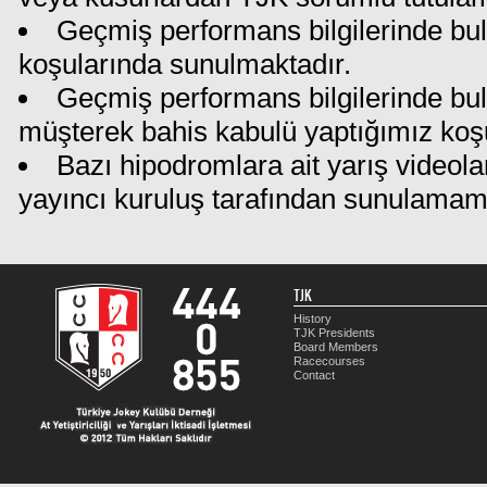
Geçmiş performans bilgilerinde bul
koşularında sunulmaktadır.
Geçmiş performans bilgilerinde bu
müşterek bahis kabulü yaptığımız koş
Bazı hipodromlara ait yarış videola
yayıncı kuruluş tarafından sunulamam
TJK
History
TJK Presidents
Board Members
Racecourses
Contact