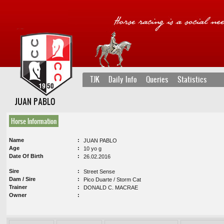
TJK
Daily Info
Queries
Statistics
JUAN PABLO
Horse Information
Name
JUAN PABLO
Age
10 yo g
Date Of Birth
26.02.2016
Sire
Street Sense
Dam / Sire
Pico Duarte / Storm Cat
Trainer
DONALD C. MACRAE
Owner