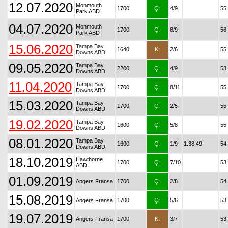
12.07.2020
Monmouth
1700
Ç:
4/9
55
Park ABD
04.07.2020
Monmouth
1700
Ç:
8/9
56
Park ABD
15.06.2020
Tampa Bay
1640
K:
2/6
55
Downs ABD
09.05.2020
Tampa Bay
2200
Ç:
4/9
53
Downs ABD
11.04.2020
Tampa Bay
1700
Ç:
8/11
55
Downs ABD
15.03.2020
Tampa Bay
1700
Ç:
2/5
55
Downs ABD
19.02.2020
Tampa Bay
1600
Ç:
5/8
55
Downs ABD
08.01.2020
Tampa Bay
1600
Ç:
1/9
1.38.49
54
Downs ABD
18.10.2019
Hawthorne
1700
Ç:
7/10
53
ABD
01.09.2019
Angers Fransa
1700
Ç:
2/8
54
15.08.2019
Angers Fransa
1700
Ç:
5/6
53
19.07.2019
Angers Fransa
1700
K:
3/7
53