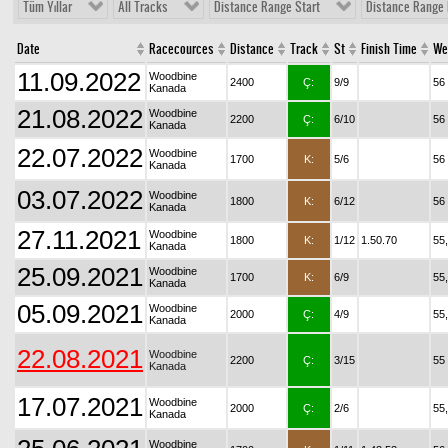
Tüm Yıllar
All Tracks
Distance Range Start
Distance Range 
Date
Racecources
Distance
Track
St
Finish Time
We
11.09.2022
Woodbine
2400
Ç:
9/9
56
Kanada
21.08.2022
Woodbine
2200
Ç:
6/10
56
Kanada
22.07.2022
Woodbine
1700
K:
5/6
56
Kanada
03.07.2022
Woodbine
1800
K:
6/12
56
Kanada
27.11.2021
Woodbine
1800
K:
1/12
1.50.70
55
Kanada
25.09.2021
Woodbine
1700
K:
6/9
55
Kanada
05.09.2021
Woodbine
2000
Ç:
4/9
55
Kanada
22.08.2021
Woodbine
2200
Ç:
3/15
55
Kanada
17.07.2021
Woodbine
2000
Ç:
2/6
55
Kanada
Woodbine