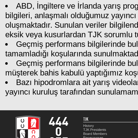
ABD, İngiltere ve İrlanda yarış pr
bilgileri, anlaşmalı olduğumuz yayıncı 
oluşmaktadır. Sunulan veriler bilgilen
eksik veya kusurlardan TJK sorumlu t
Geçmiş performans bilgilerinde bul
tamamladığı koşularında sunulmaktadı
Geçmiş performans bilgilerinde bu
müşterek bahis kabulü yaptığımız koş
Bazı hipodromlara ait yarış videola
yayıncı kuruluş tarafından sunulamam
TJK
History
TJK Presidents
Board Members
Racecourses