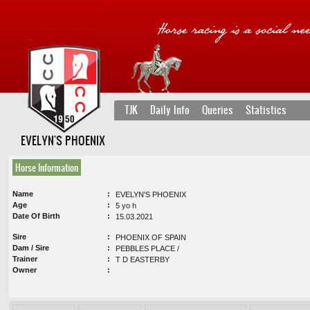
TJK
Daily Info
Queries
Statistics
EVELYN'S PHOENIX
Horse Information
Name
EVELYN'S PHOENIX
Age
5 yo h
Date Of Birth
15.03.2021
Sire
PHOENIX OF SPAIN
Dam / Sire
PEBBLES PLACE /
Trainer
T D EASTERBY
Owner