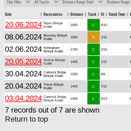
Tüm Yıllar
All Tracks
Distance Range Start
Distance Range 
Date
Racecources
Distance
Track
St
Finish Time
20.06.2024
Ripon Birleşik
1600
Ç:
4/10
Krallık
08.06.2024
Beverley Birleşik
1500
S:
2/10
Krallık
02.06.2024
Nottingham
1700
Ç:
3/10
Birleşik Krallık
20.05.2024
Redcar Birleşik
1400
Ç:
1/12
Krallık
30.04.2024
Catterick Bridge
1200
Ç:
6/6
Birleşik Krallık
20.04.2024
Thirsk Birleşik
1400
Ç:
7/12
Krallık
03.04.2024
Catterick Bridge
1400
Ç:
0/13
Birleşik Krallık
7 records out of 7 are shown
Return to top