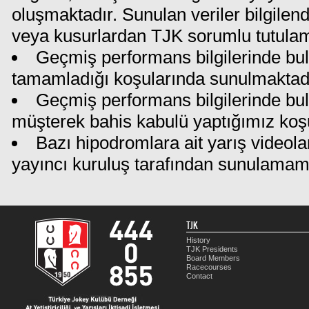
oluşmaktadır. Sunulan veriler bilgilen
veya kusurlardan TJK sorumlu tutula
Geçmiş performans bilgilerinde bul
tamamladığı koşularında sunulmaktadı
Geçmiş performans bilgilerinde bu
müşterek bahis kabulü yaptığımız koş
Bazı hipodromlara ait yarış videola
yayıncı kuruluş tarafından sunulamam
TJK
History
TJK Presidents
Board Members
Racecourses
Contact