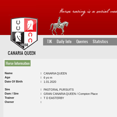
TJK
Daily Info
Queries
Statistics
CANARIA QUEEN
Horse Information
Name
CANARIA QUEEN
Age
6 yo m
Date Of Birth
1.01.2020
Sire
PASTORAL PURSUITS
Dam / Sire
GRAN CANARIA QUEEN / Compton Place
Trainer
T D EASTERBY
Owner