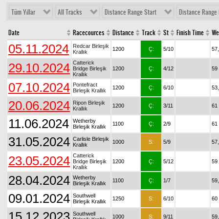
Tüm Yıllar
All Tracks
Distance Range Start
Distance Range 
Date
Racecources
Distance
Track
St
Finish Time
We
05.11.2024
Redcar Birleşik
1200
Ç:
5/10
57
Krallık
Catterick
29.10.2024
Bridge Birleşik
1200
Ç:
4/12
59
Krallık
07.10.2024
Pontefract
1200
Ç:
6/10
53
Birleşik Krallık
20.06.2024
Ripon Birleşik
1200
Ç:
3/11
61
Krallık
11.06.2024
Wetherby
1100
Ç:
2/9
61
Birleşik Krallık
31.05.2024
Carlisle Birleşik
1000
S:
5/9
57
Krallık
Catterick
23.05.2024
Bridge Birleşik
1200
Ç:
5/12
59
Krallık
28.04.2024
Wetherby
1100
Ç:
1/7
59
Birleşik Krallık
09.01.2024
Southwell
1250
S:
6/10
60
Birleşik Krallık
15.12.2023
Southwell
1000
S:
9/11
59