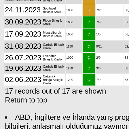
Birleşik Krallık
24.11.2023
Southwell
1000
S:
7/11
58
Birleşik Krallık
30.09.2023
Ripon Birleşik
1000
Ç:
7/9
57
Krallık
17.09.2023
Musselburgh
1000
Ç:
1/5
56
Birleşik Krallık
31.08.2023
Carlisle Birleşik
1150
Ç:
9/11
52
Krallık
26.07.2023
Leicester
1000
Ç:
2/9
58
Birleşik Krallık
19.06.2023
Carlisle Birleşik
1150
Ç:
3/6
58
Krallık
Catterick
02.06.2023
Bridge Birleşik
1200
Ç:
7/9
58
Krallık
17 records out of 17 are shown
Return to top
ABD, İngiltere ve İrlanda yarış pr
bilgileri, anlaşmalı olduğumuz yayıncı 