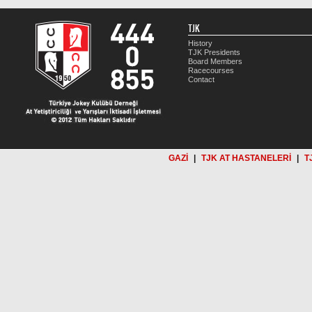
TJK
History
TJK Presidents
Board Members
Racecourses
Contact
GAZİ
|
TJK AT HASTANELERİ
|
T