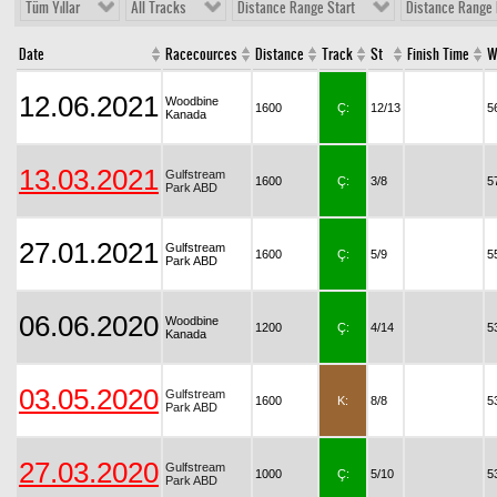
Tüm Yıllar
All Tracks
Distance Range Start
Distance Range 
Date
Racecources
Distance
Track
St
Finish Time
W
12.06.2021
Woodbine
1600
Ç:
12/13
5
Kanada
13.03.2021
Gulfstream
1600
Ç:
3/8
5
Park ABD
27.01.2021
Gulfstream
1600
Ç:
5/9
5
Park ABD
06.06.2020
Woodbine
1200
Ç:
4/14
5
Kanada
03.05.2020
Gulfstream
1600
K:
8/8
5
Park ABD
27.03.2020
Gulfstream
1000
Ç:
5/10
5
Park ABD