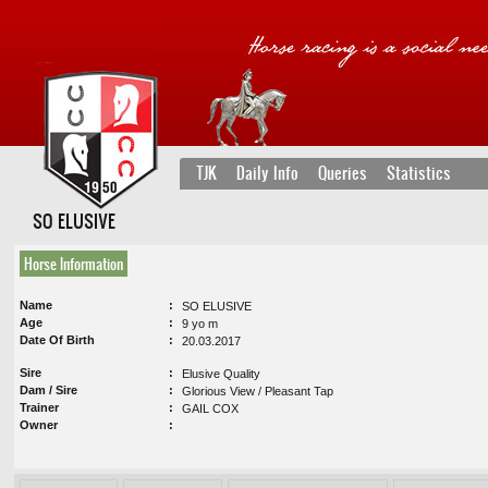
TJK
Daily Info
Queries
Statistics
SO ELUSIVE
Horse Information
Name
SO ELUSIVE
Age
9 yo m
Date Of Birth
20.03.2017
Sire
Elusive Quality
Dam / Sire
Glorious View / Pleasant Tap
Trainer
GAIL COX
Owner