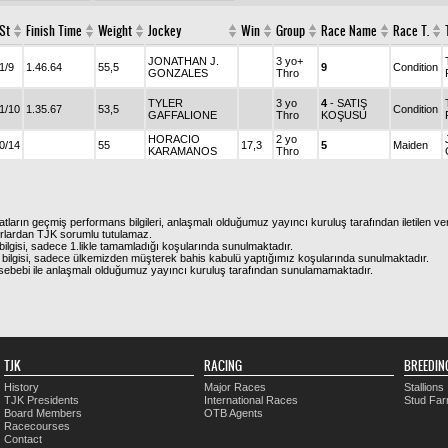
St
Finish Time
Weight
Jockey
Win
Group
Race Name
Race T.
JONATHAN J.
3 yo+
1/9
1.46.64
55,5
9
Condition
GONZALES
Thro
TYLER
3 yo
4
- SATIŞ
1/10
1.35.67
53,5
Condition
GAFFALIONE
Thro
KOŞUSU
HORACIO
2 yo
0/14
55
17,3
5
Maiden
KARAMANOS
Thro
atların geçmiş performans bilgileri, anlaşmalı olduğumuz yayıncı kuruluş tarafından iletilen ver
urlardan TJK sorumlu tutulamaz.
ilgisi, sadece 1.likle tamamladığı koşularında sunulmaktadır.
bilgisi, sadece ülkemizden müşterek bahis kabulü yaptığımız koşularında sunulmaktadır.
arı sebebi ile anlaşmalı olduğumuz yayıncı kuruluş tarafından sunulamamaktadır.
TJK
RACING
BREEDIN
History
Major Races
Stallions
TJK Presidents
International Races
Stud Fa
Board Members
OTB Agents
Racecourses
Contact