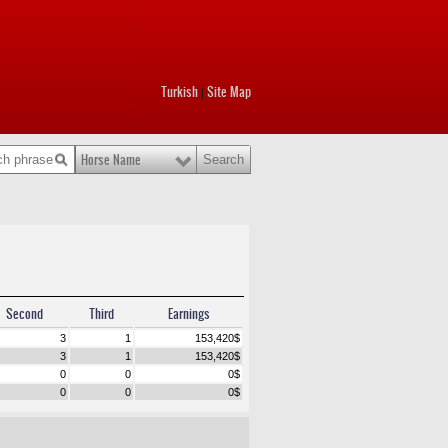
Turkish
Site Map
|
Horse Name
Second
Third
Earnings
3
1
153,420
$
3
1
153,420
$
0
0
0
$
0
0
0
$