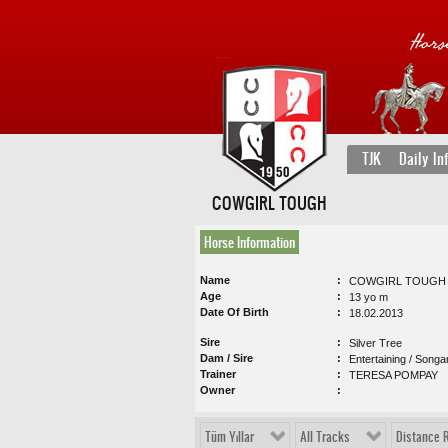
TJK
Daily In
COWGIRL TOUGH
Horse Information
Name
COWGIRL TOUGH
Age
13 yo m
Date Of Birth
18.02.2013
Sire
Silver Tree
Dam / Sire
Entertaining / Song
Trainer
TERESA POMPAY
Owner
Tüm Yıllar
All Tracks
Distance 