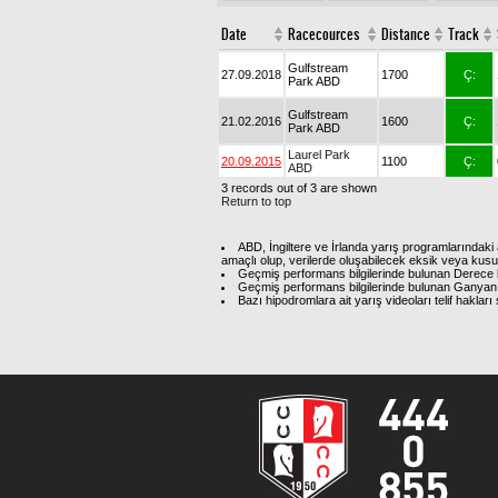
Date
Racecources
Distance
Track
Gulfstream
27.09.2018
1700
Ç:
Park ABD
Gulfstream
21.02.2016
1600
Ç:
Park ABD
Laurel Park
20.09.2015
1100
Ç:
ABD
3 records out of 3 are shown
Return to top
ABD, İngiltere ve İrlanda yarış programlarındaki 
amaçlı olup, verilerde oluşabilecek eksik veya kus
Geçmiş performans bilgilerinde bulunan Derece b
Geçmiş performans bilgilerinde bulunan Ganyan 
Bazı hipodromlara ait yarış videoları telif hakl