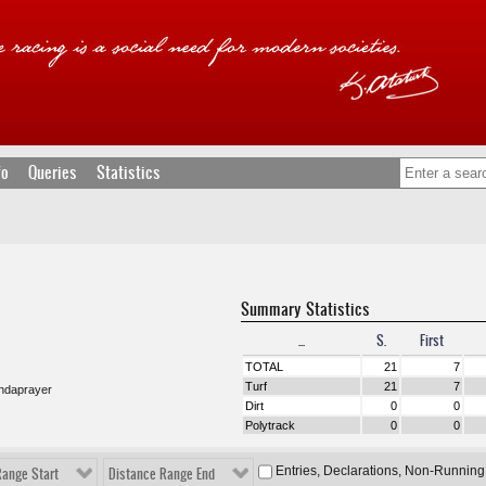
fo
Queries
Statistics
Summary Statistics
...
S.
First
TOTAL
21
7
Turf
21
7
andaprayer
Dirt
0
0
Polytrack
0
0
Entries, Declarations, Non-Running
Range Start
Distance Range End