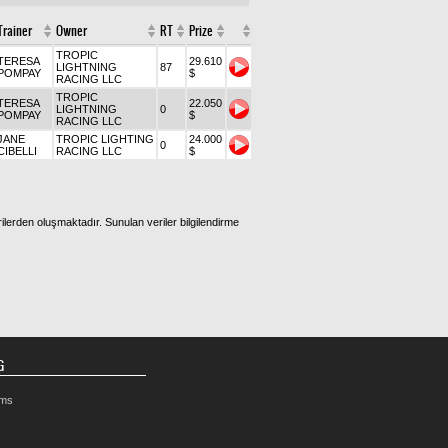
Trainer
Owner
RT
Prize
TROPIC
TERESA
29.610
LIGHTNING
87
POMPAY
$
RACING LLC
TROPIC
TERESA
22.050
LIGHTNING
0
POMPAY
$
RACING LLC
JANE
TROPIC LIGHTING
24.000
0
CIBELLI
RACING LLC
$
ilerden oluşmaktadır. Sunulan veriler bilgilendirme
G
rms