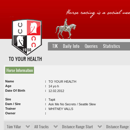
TJK
Daily Info
Queries
Statistics
TO YOUR HEALTH
Horse Information
Name
TO YOUR HEALTH
Age
14 yo h
Date Of Birth
12.02.2012
Sire
Tapit
Dam / Sire
Ask Me No Secrets / Seattle Slew
Trainer
WHITNEY VALLS
Owner
Tüm Yıllar
All Tracks
Distance Range Start
Distance Range 