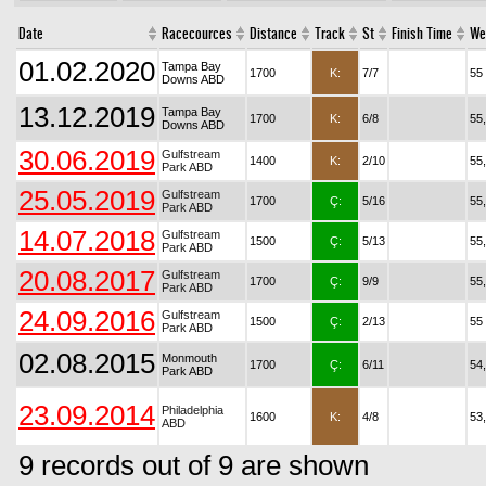
Date
Racecources
Distance
Track
St
Finish Time
We
01.02.2020
Tampa Bay
1700
K:
7/7
55
Downs ABD
13.12.2019
Tampa Bay
1700
K:
6/8
55
Downs ABD
30.06.2019
Gulfstream
1400
K:
2/10
55
Park ABD
25.05.2019
Gulfstream
1700
Ç:
5/16
55
Park ABD
14.07.2018
Gulfstream
1500
Ç:
5/13
55
Park ABD
20.08.2017
Gulfstream
1700
Ç:
9/9
55
Park ABD
24.09.2016
Gulfstream
1500
Ç:
2/13
55
Park ABD
02.08.2015
Monmouth
1700
Ç:
6/11
54
Park ABD
23.09.2014
Philadelphia
1600
K:
4/8
53
ABD
9 records out of 9 are shown