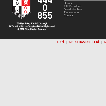
History
TJK Presidents
Board Members
Racecourses
Contact
GAZİ
|
TJK AT HASTANELERİ
|
T