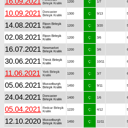
16.09.2021
1200
Ç:
1/7
Birleşik Krallık
10.09.2021
Doncaster
1300
Ç:
9/13
Birleşik Krallık
14.08.2021
Ripon Birleşik
1200
Ç:
3/20
Krallık
02.08.2021
Ripon Birleşik
1200
Ç:
3/6
Krallık
16.07.2021
Newmarket
1200
Ç:
3/6
Birleşik Krallık
30.06.2021
Thirsk Birleşik
1200
Ç:
10/11
Krallık
11.06.2021
York Birleşik
1200
Ç:
3/7
Krallık
05.06.2021
Musselburgh
1450
Ç:
9/11
Birleşik Krallık
24.04.2021
Doncaster
1400
Ç:
1/6
Birleşik Krallık
05.04.2021
Redcar Birleşik
1220
Ç:
4/12
Krallık
12.10.2020
Musselburgh
1450
Ç:
11/11
Birleşik Krallık