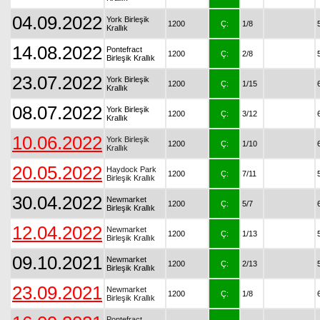
04.09.2022
York Birleşik
1200
Ç:
1/8
Krallık
14.08.2022
Pontefract
1200
Ç:
2/8
Birleşik Krallık
23.07.2022
York Birleşik
1200
Ç:
1/15
Krallık
08.07.2022
York Birleşik
1200
Ç:
3/12
Krallık
10.06.2022
York Birleşik
1200
Ç:
1/10
Krallık
20.05.2022
Haydock Park
1200
Ç:
7/11
Birleşik Krallık
30.04.2022
Newmarket
1200
Ç:
5/7
Birleşik Krallık
12.04.2022
Newmarket
1200
Ç:
1/13
Birleşik Krallık
09.10.2021
Newmarket
1200
Ç:
2/13
Birleşik Krallık
23.09.2021
Newmarket
1200
Ç:
1/8
Birleşik Krallık
Pontefract