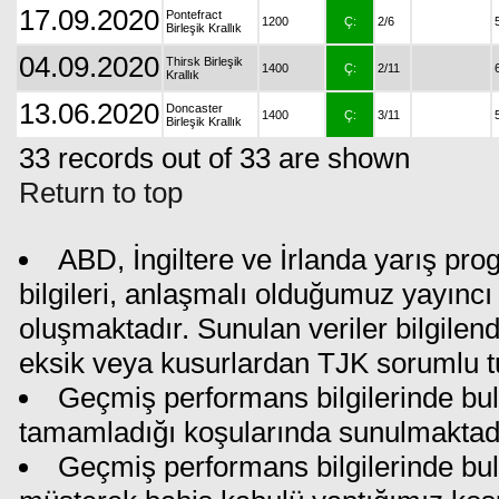
17.09.2020
Pontefract
1200
Ç:
2/6
Birleşik Krallık
04.09.2020
Thirsk Birleşik
1400
Ç:
2/11
Krallık
13.06.2020
Doncaster
1400
Ç:
3/11
Birleşik Krallık
33 records out of 33 are shown
Return to top
ABD, İngiltere ve İrlanda yarış pr
bilgileri, anlaşmalı olduğumuz yayıncı 
oluşmaktadır. Sunulan veriler bilgilen
eksik veya kusurlardan TJK sorumlu t
Geçmiş performans bilgilerinde bul
tamamladığı koşularında sunulmaktadı
Geçmiş performans bilgilerinde bu