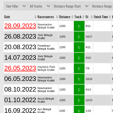
Tüm Yıllar
All Tracks
Distance Range Start
Distance Range 
Date
Racecources
Distance
Track
St
Finish Time
28.09.2023
Newmarket
1200
Ç:
9/11
Birleşik Krallık
26.08.2023
York Birleşik
1200
Ç:
14/17
Krallık
20.08.2023
Pontefract
1200
Ç:
4/11
Birleşik Krallık
14.07.2023
York Birleşik
1200
Ç:
3/10
Krallık
26.05.2023
Haydock Park
1200
Ç:
7/9
Birleşik Krallık
06.05.2023
Newmarket
1200
Ç:
10/10
Birleşik Krallık
08.10.2022
Newmarket
1200
Ç:
4/14
Birleşik Krallık
01.10.2022
Ascot Birleşik
1200
Ç:
12/13
Krallık
16.09.2022
Ayr Birleşik
1100
Ç:
1/18
Krallık