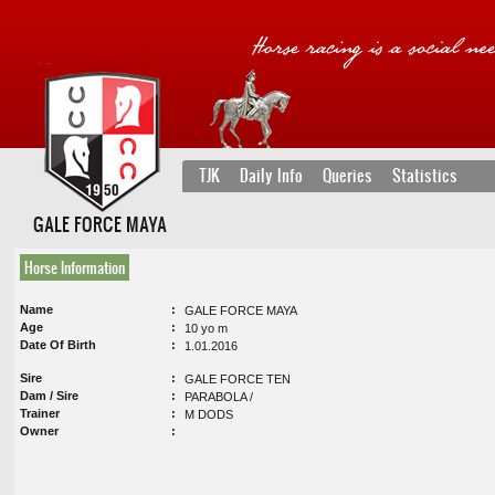
TJK
Daily Info
Queries
Statistics
GALE FORCE MAYA
Horse Information
Name
GALE FORCE MAYA
Age
10 yo m
Date Of Birth
1.01.2016
Sire
GALE FORCE TEN
Dam / Sire
PARABOLA /
Trainer
M DODS
Owner