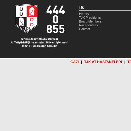
TJK
History
TJK Presidents
Board Members
Racecourses
Contact
GAZİ
|
TJK AT HASTANELERİ
|
T