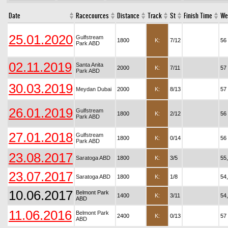
Date
Racecources
Distance
Track
St
Finish Time
We
25.01.2020
Gulfstream
1800
K:
7/12
56
Park ABD
02.11.2019
Santa Anita
2000
K:
7/11
57
Park ABD
30.03.2019
Meydan Dubai
2000
K:
8/13
57
26.01.2019
Gulfstream
1800
K:
2/12
56
Park ABD
27.01.2018
Gulfstream
1800
K:
0/14
56
Park ABD
23.08.2017
Saratoga ABD
1800
K:
3/5
55
23.07.2017
Saratoga ABD
1800
K:
1/8
54
10.06.2017
Belmont Park
1400
K:
3/11
54
ABD
11.06.2016
Belmont Park
2400
K:
0/13
57
ABD