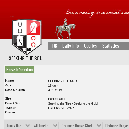
TJK
Daily Info
Queries
Statistics
SEEKING THE SOUL
Horse Information
Name
SEEKING THE SOUL
Age
13 yo h
Date Of Birth
4.05.2013
Sire
Perfect Soul
Dam / Sire
Seeking the Title / Seeking the Gold
Trainer
DALLAS STEWART
Owner
Tüm Yıllar
All Tracks
Distance Range Start
Distance Range 